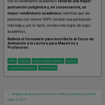
con el rendimiento académico
tendrán una mayor
puntuación poligénica y, en consecuencia, un
mayor rendimiento académico
, mientras que las
personas con menos SNPs tendrán una puntuación
más baja y, por lo tanto, niveles más bajos de logro
académico.
Rellena el formulario para inscribirte al Curso de
Animación a la Lectura para Maestros y
Profesores
ADN
estudio
King's College Londres
lectura
puntuación genética
rendimiento
Desglose de plazas para docentes, militares, policías y guardias
Navegación de entradas
civiles en 2017