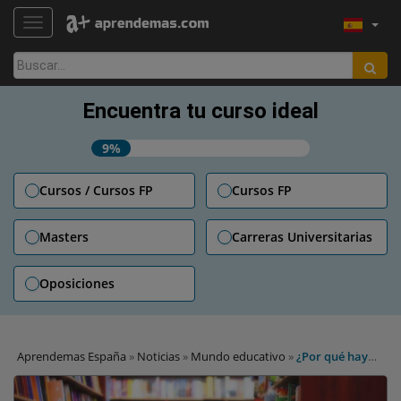
TOGGLE NAVIGATION
Buscar:
Encuentra tu curso ideal
9%
Cursos / Cursos FP
Cursos FP
Masters
Carreras Universitarias
Oposiciones
Aprendemas España
»
Noticias
»
Mundo educativo
»
¿Por qué hay
gente que lee más rápido que otra? La respuesta, en el ADN