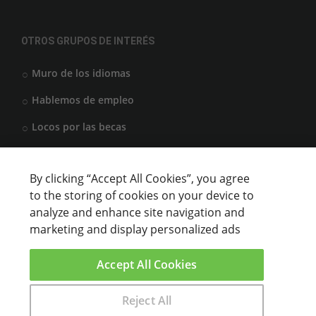
OTROS GRUPOS DE INTERÉS
Muro de los idiomas
Hablemos de empleo
Locos por las becas
By clicking “Accept All Cookies”, you agree
CENTROS DE FORMACIÓN
to the storing of cookies on your device to
analyze and enhance site navigation and
Anunciar cursos
marketing and display personalized ads
USUARIOS
Accept All Cookies
Aviso legal
Reject All