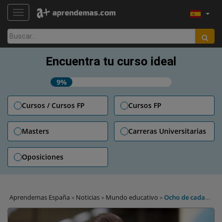
TOGGLE NAVIGATION
Buscar:
Encuentra tu curso ideal
9%
Cursos / Cursos FP
Cursos FP
Masters
Carreras Universitarias
Oposiciones
Aprendemas España
»
Noticias
»
Mundo educativo
»
Ocho de cada
diez profesores, contrarios a las reválidas de la LOMCE