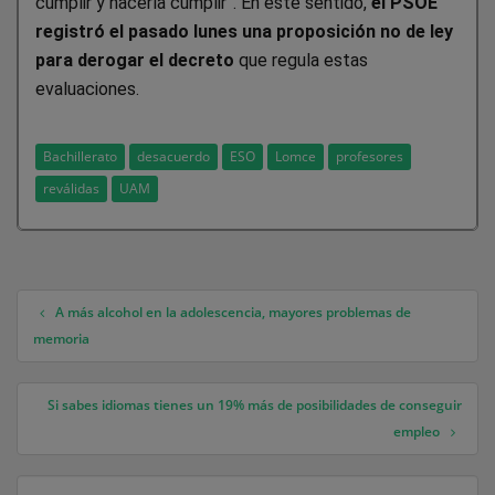
cumplir y hacerla cumplir”. En este sentido,
el PSOE
registró el pasado lunes una proposición no de ley
para derogar el decreto
que regula estas
evaluaciones.
Bachillerato
desacuerdo
ESO
Lomce
profesores
reválidas
UAM
A más alcohol en la adolescencia, mayores problemas de
Navegación de entradas
memoria
Si sabes idiomas tienes un 19% más de posibilidades de conseguir
empleo