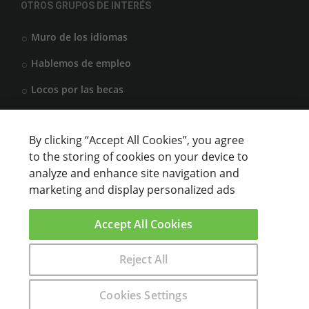
OTROS GRUPOS DE INTERÉS
Muro de los idiomas
Hablemos de empleo
Locos por las becas
By clicking “Accept All Cookies”, you agree
CENTROS DE FORMACIÓN
to the storing of cookies on your device to
analyze and enhance site navigation and
Anunciar cursos
marketing and display personalized ads
USUARIOS
Accept All Cookies
Aviso legal
Reject All
Encuentra aquí el curso que buscas
Cookies Settings