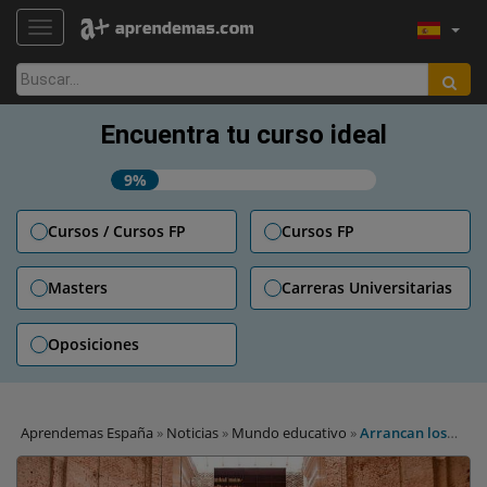
TOGGLE NAVIGATION
Buscar:
Encuentra tu curso ideal
9%
Cursos / Cursos FP
Cursos FP
Masters
Carreras Universitarias
Oposiciones
Aprendemas España
»
Noticias
»
Mundo educativo
»
Arrancan los
cursos de verano de la UCM en El Escorial y de la UNED