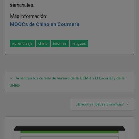
semanales.
Más información:
MOOCs de Chino en Coursera
aprendizaje
chino
idiomas
lenguas
Arrancan los cursos de verano de la UCM en El Escorial y de la
Navegación de entradas
UNED
¿Brexit vs. becas Erasmus?