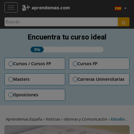
TOGGLE NAVIGATION
Buscar:
Encuentra tu curso ideal
9%
Cursos / Cursos FP
Cursos FP
Masters
Carreras Universitarias
Oposiciones
Aprendemas España
»
Noticias
»
Idiomas y Comunicación
»
Estudio
chino y no soy un bicho raro