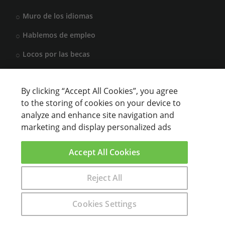
Muro de los idiomas
Hablemos de empleo
Locos por las becas
By clicking “Accept All Cookies”, you agree
CENTROS DE FORMACIÓN
to the storing of cookies on your device to
analyze and enhance site navigation and
Anunciar cursos
marketing and display personalized ads
USUARIOS
Accept All Cookies
Aviso legal
Reject All
Encuentra aquí el curso que buscas
Cookies Settings