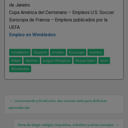
de Janeiro
Copa América del Centenario – Empleos U.S. Soccer
Eurocopa de Francia – Empleos publicados por la
UEFA
Empleo en Wimbledon
candidatos
Deporte
empleo
Eurocopa
eventos
fútbol
idiomas
Juegos Olímpicos
Mutua Open
tenis
Wimbledon
Lectureando y AulaCorto, dos nuevas web para disfrutar
Navegación de entradas
aprendiendo
Hora de elegir colegio: requisitos, trámites y otros consejos