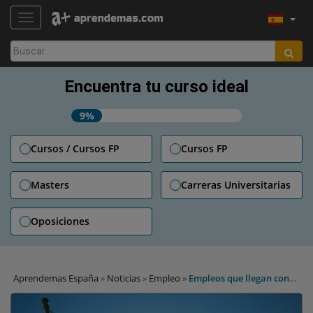
TOGGLE NAVIGATION
Buscar:
Encuentra tu curso ideal
9%
Cursos / Cursos FP
Cursos FP
Masters
Carreras Universitarias
Oposiciones
Aprendemas España
»
Noticias
»
Empleo
»
Empleos que llegan con
los grandes eventos deportivos de 2016