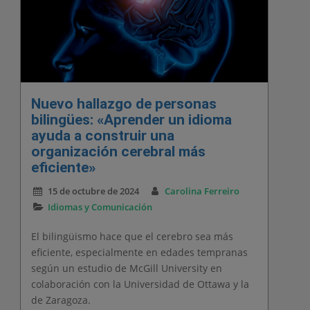
Nuevo hallazgo de personas
bilingües: «Aprender un idioma
ayuda a construir una
organización cerebral más
eficiente»
15 de octubre de 2024
Carolina Ferreiro
Idiomas y Comunicación
El bilingüismo hace que el cerebro sea más
eficiente, especialmente en edades tempranas
según un estudio de McGill University en
colaboración con la Universidad de Ottawa y la
de Zaragoza.