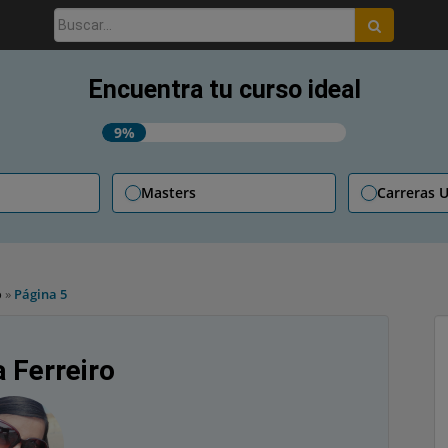
Buscar:
Encuentra tu curso ideal
9%
Masters
Carreras U
o
»
Página 5
a Ferreiro