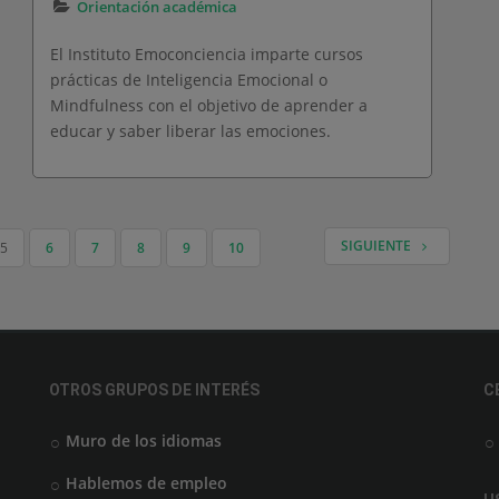
Orientación académica
El Instituto Emoconciencia imparte cursos
prácticas de Inteligencia Emocional o
Mindfulness con el objetivo de aprender a
educar y saber liberar las emociones.
SIGUIENTE
5
6
7
8
9
10
OTROS GRUPOS DE INTERÉS
C
Muro de los idiomas
Hablemos de empleo