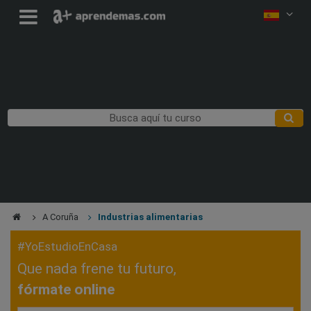
A Coruña
Industrias alimentarias
#YoEstudioEnCasa
Que nada frene tu futuro,
fórmate online