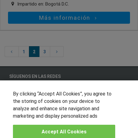
Impartido en:
Bogotá D.C.
Más información
1
2
3
SÍGUENOS EN LAS REDES
By clicking “Accept All Cookies”, you agree to
the storing of cookies on your device to
OTROS GRUPOS DE INTERES
analyze and enhance site navigation and
marketing and display personalized ads
Muro de los idiomas
Hablemos de empleo
Accept All Cookies
Locos por las becas