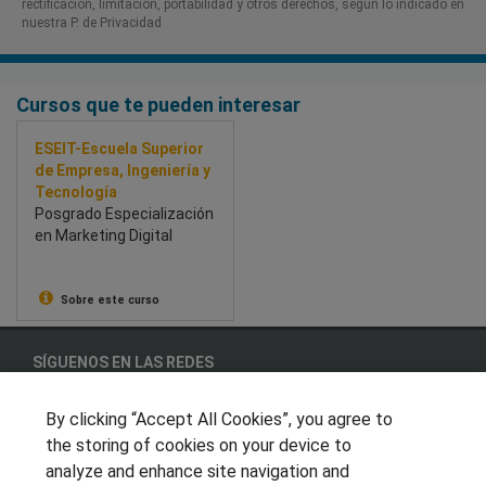
rectificación, limitación, portabilidad y otros derechos, según lo indicado en
nuestra P. de Privacidad​
Cursos que te pueden interesar
ESEIT-Escuela Superior
de Empresa, Ingeniería y
Tecnología
Posgrado Especialización
en Marketing Digital
Sobre este curso
SÍGUENOS EN LAS REDES
By clicking “Accept All Cookies”, you agree to
the storing of cookies on your device to
OTROS GRUPOS DE INTERES
analyze and enhance site navigation and