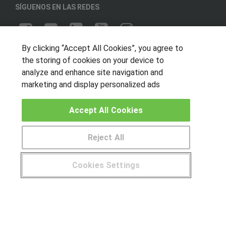
SÍGUENOS EN LAS REDES
By clicking “Accept All Cookies”, you agree to
OTROS GRUPOS DE INTERES
the storing of cookies on your device to
analyze and enhance site navigation and
Muro de los idiomas
marketing and display personalized ads
Hablemos de empleo
Locos por las becas
Accept All Cookies
CENTROS DE FORMACIÓN
Reject All
Publicar cursos
Cookies Settings
USUARIOS
Aviso legal
© Aprendemas.com -
Aviso legal