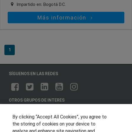
Impartido en:
Bogotá D.C.
Más información
1
SÍGUENOS EN LAS REDES
OTROS GRUPOS DE INTERES
Muro de los idiomas
By clicking “Accept All Cookies”, you agree to
Hablemos de empleo
the storing of cookies on your device to
Locos por las becas
analyze and enhance site navigation and