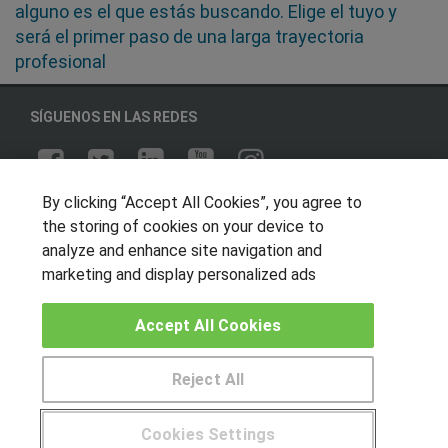
alguno es el que estás buscando. Elige el tuyo y
será el primer paso de una larga trayectoria
profesional
SÍGUENOS EN LAS REDES
By clicking “Accept All Cookies”, you agree to
OTROS GRUPOS DE INTERES
the storing of cookies on your device to
Muro de los idiomas
analyze and enhance site navigation and
marketing and display personalized ads
Hablemos de empleo
Locos por las becas
Accept All Cookies
CENTROS DE FORMACIÓN
Reject All
Publicar cursos
Cookies Settings
USUARIOS