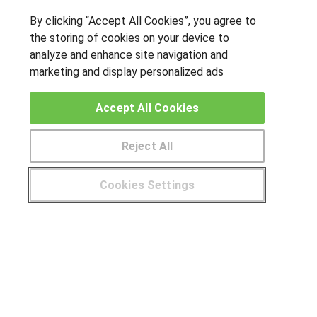
tipo de negocios digitales y las compras online
By clicking “Accept All Cookies”, you agree to
the storing of cookies on your device to
analyze and enhance site navigation and
SÍGUENOS EN LAS REDES
marketing and display personalized ads
Accept All Cookies
OTROS GRUPOS DE INTERES
Reject All
Muro de los idiomas
Hablemos de empleo
Cookies Settings
Locos por las becas
CENTROS DE FORMACIÓN
Publicar cursos
USUARIOS
Aviso legal