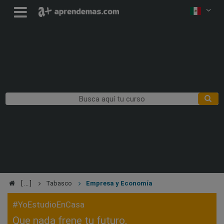
Tabasco
Empresa y Economía
#YoEstudioEnCasa
Que nada frene tu futuro,