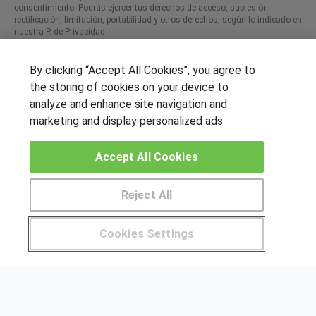
consentimiento. Podrás ejercer tus derechos de acceso, supresión
rectificación, limitación, portabilidad y otros derechos, según lo indicado en
nuestra P. de Privacidad​
By clicking “Accept All Cookies”, you agree to
the storing of cookies on your device to
SÍGUENOS EN LAS REDES
analyze and enhance site navigation and
marketing and display personalized ads
OTROS GRUPOS DE INTERES
Accept All Cookies
Muro de los idiomas
Reject All
Hablemos de empleo
Locos por las becas
Cookies Settings
Pide más información al centro
CENTROS DE FORMACIÓN
Publicar cursos