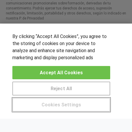
comunicaciones promocionales sobre formación, derivadas de tu
consentimiento. Podrás ejercer tus derechos de acceso, supresión
rectificación, limitación, portabilidad y otros derechos, según lo indicado en
nuestra P. de Privacidad​
By clicking “Accept All Cookies”, you agree to
the storing of cookies on your device to
SÍGUENOS EN LAS REDES
analyze and enhance site navigation and
marketing and display personalized ads
OTROS GRUPOS DE INTERES
Accept All Cookies
Muro de los idiomas
Reject All
Hablemos de empleo
Locos por las becas
Cookies Settings
Pide más información al centro
CENTROS DE FORMACIÓN
Publicar cursos