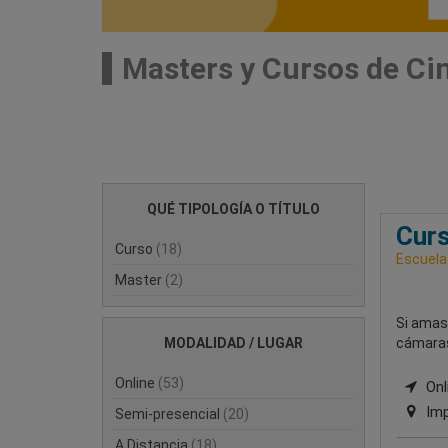
Masters y Cursos de Cin
QUÉ TIPOLOGÍA O TÍTULO
Curs
Curso
(18)
Escuela
Master
(2)
Si amas 
MODALIDAD / LUGAR
cámaras,
Online
(53)
Onli
Imp
Semi-presencial
(20)
A Distancia
(18)