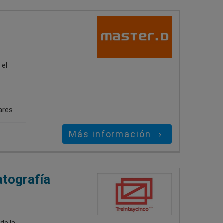
 el
ares
Más información
atografía
de la