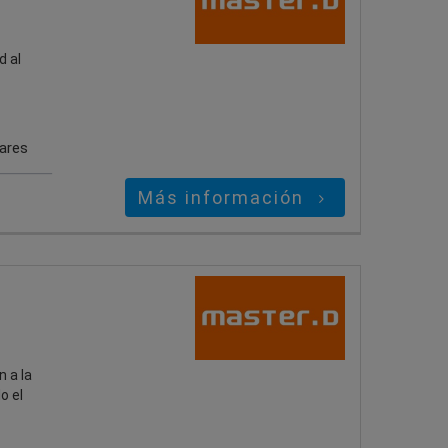
d al
gares
Más información
 a la
o el