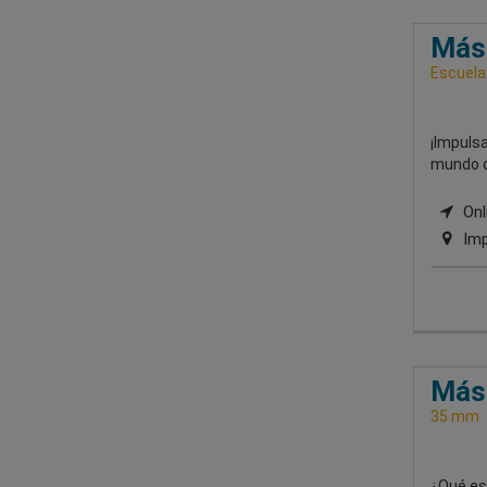
Mást
Escuela
¡Impulsa
mundo d
Onli
Imp
Mást
35 mm
¿Qué esp