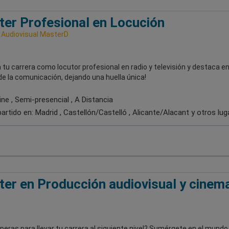
er Profesional en Locución
 Audiovisual MasterD
 tu carrera como locutor profesional en radio y televisión y destaca en
e la comunicación, dejando una huella única!
ne , Semi-presencial , A Distancia
artido en:
Madrid , Castellón/Castelló , Alicante/Alacant
y otros lug
er en Producción audiovisual y cinem
eras para llevar tu carrera al siguiente nivel? Sumérgete en el mundo 