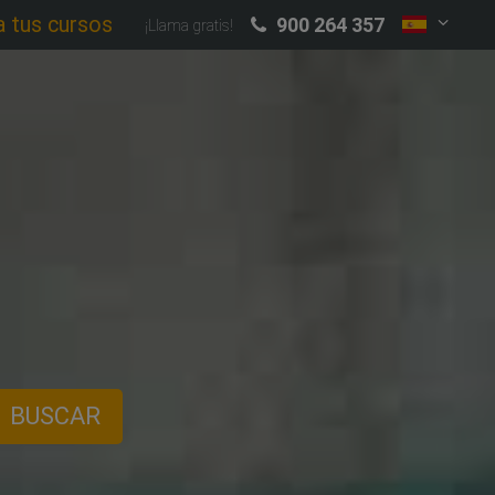
a tus cursos
900 264 357
¡Llama gratis!
BUSCAR