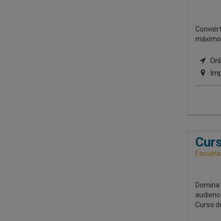
Conviért
máximo n
Onli
Imp
Curs
Escuela
Domina l
audienci
Curso de