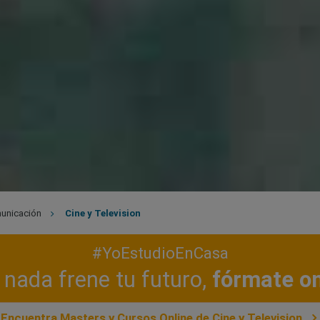
unicación
Cine y Television
#YoEstudioEnCasa
nada frene tu futuro,
fórmate on
Encuentra Masters y Cursos Online de Cine y Television