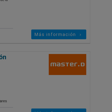
Más información
ión
gares