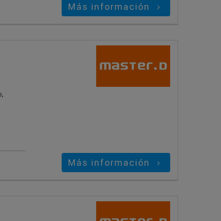
Más información
o,
Más información