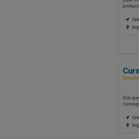
producci
Onli
Imp
Curs
Escuela
Si lo qu
consegui
Onli
Imp