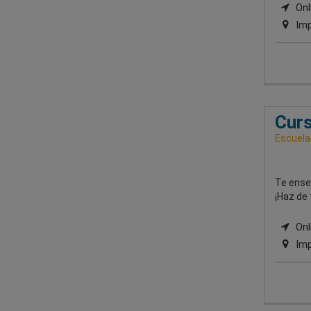
Onli
Imp
Curs
Escuela
Te enseñ
¡Haz de 
Onli
Imp