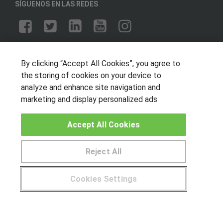
SÍGUENOS EN LAS REDES
OTROS GRUPOS DE INTERES
By clicking “Accept All Cookies”, you agree to
Muro de los idiomas
the storing of cookies on your device to
Hablemos de empleo
analyze and enhance site navigation and
marketing and display personalized ads
Locos por las becas
CENTROS DE FORMACIÓN
Accept All Cookies
Publicar cursos
Reject All
USUARIOS
Cookies Settings
Aviso legal
¿Tienes alguna duda?
900 264 357
Canal ético