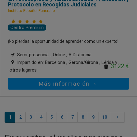
Protocolo en Recogidas Judiciales
Instituto Español Funerario
Centro Premium
¡No pierdas la oportunidad de aprender como un experto!
Semi-presencial , Online , A Distancia
Impartido en:
Barcelona , Gerona/Girona , Lérida
y
3122 €
otros lugares
Más información
1
2
3
4
5
6
7
8
9
10