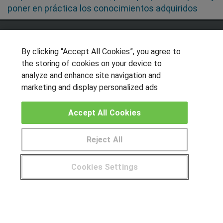
poner en práctica los conocimientos adquiridos
SÍGUENOS EN LAS REDES
By clicking “Accept All Cookies”, you agree to
the storing of cookies on your device to
analyze and enhance site navigation and
OTROS GRUPOS DE INTERES
marketing and display personalized ads
Muro de los idiomas
Accept All Cookies
Hablemos de empleo
Locos por las becas
Reject All
CENTROS DE FORMACIÓN
Cookies Settings
Publicar cursos
¿Tienes alguna duda?
900 264 357
USUARIOS
Aviso legal