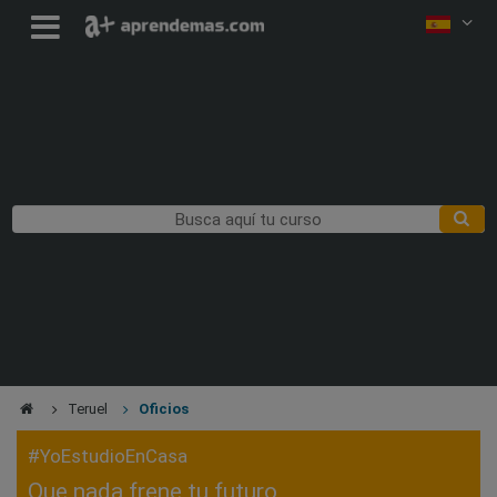
Teruel
Oficios
#YoEstudioEnCasa
Que nada frene tu futuro,