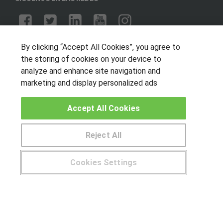
OTROS GRUPOS DE INTERES
By clicking “Accept All Cookies”, you agree to
the storing of cookies on your device to
Muro de los idiomas
analyze and enhance site navigation and
Hablemos de empleo
marketing and display personalized ads
Locos por las becas
Accept All Cookies
CENTROS DE FORMACIÓN
Reject All
Publicar cursos
Cookies Settings
USUARIOS
¿Tienes alguna duda?
900 264 357
Aviso legal
Canal ético
© Aprendemas.com -
Aviso legal