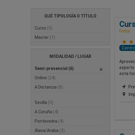
QUÉ TIPOLOGÍA O TÍTULO
Curs
Curso
(5)
Forbe
Master
(1)
Centr
MODALIDAD / LUGAR
Aprovech
experto 
Semi-presencial
(6)
esta for
Online
(24)
Pres
A Distancia
(8)
Imp
Sevilla
(5)
A Coruña
(4)
Pontevedra
(4)
Álava/Araba
(3)