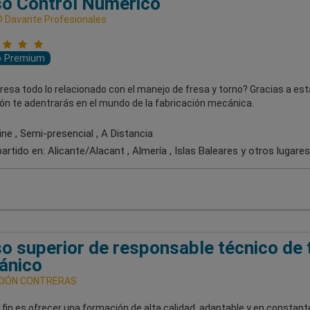
o Control Numérico
 Davante Profesionales
o Premium
resa todo lo relacionado con el manejo de fresa y torno? Gracias a est
ón te adentrarás en el mundo de la fabricación mecánica.
ne , Semi-presencial , A Distancia
artido en:
Alicante/Alacant , Almería , Islas Baleares
y otros lugares
o superior de responsable técnico de t
ánico
IÓN CONTRERAS
fin es ofrecer una formación de alta calidad, adaptable y en constant