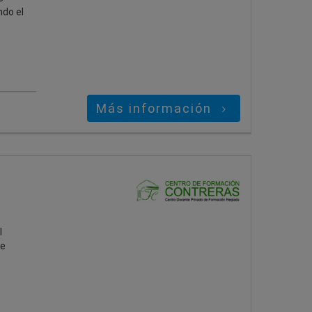
ndo el
Más información
l
de