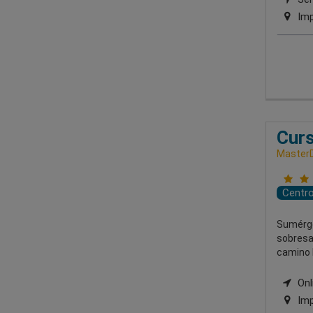
Imp
Curs
MasterD
Centr
Sumérget
sobresal
camino h
Onli
Imp