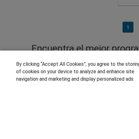
1
Encuentra el mejor progr
Dedícate a la fabricación mecánica despué
By clicking “Accept All Cookies”, you agree to the storin
superior. En esta sección encontrarás el 
of cookies on your device to analyze and enhance site
construcción metálicas y podrás abrirte p
navigation and marketing and display personalized ads
estructuras, al desarrollo de tuberías, ope
salidas profesionales en diversas industri
terminado, pueden realizar la prueba de acc
SÍGUENOS EN LAS REDES