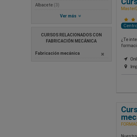
Curs
Albacete
(3)
MasterD
Ver más
Centr
CURSOS RELACIONADOS CON
¿Te inte
FABRICACIÓN MECÁNICA
formaci
Fabricación mecánica
Onli
Imp
Curs
mec
FORMAC
Nuestro 