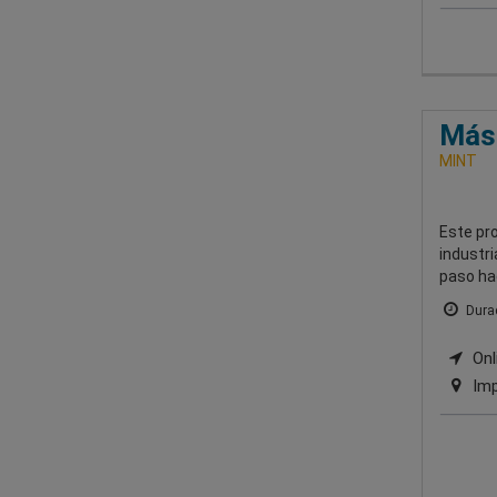
Mást
MINT
Este pr
industri
paso ha
Durac
Onl
Imp