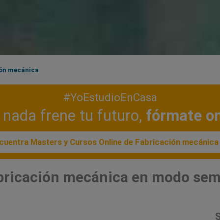
ón mecánica
#YoEstudioEnCasa
nada frene tu futuro,
fórmate on
cuentra Masters y Cursos Online de Fabricación mecánica
bricación mecánica en modo sem
S