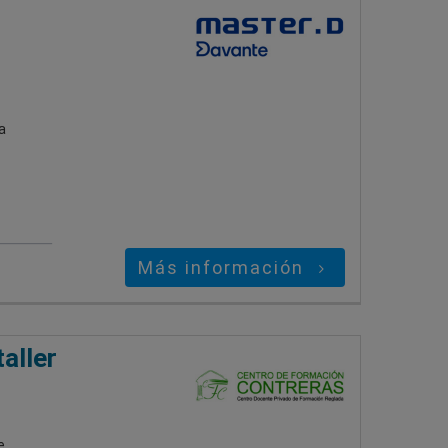
a
Más información
aller
e