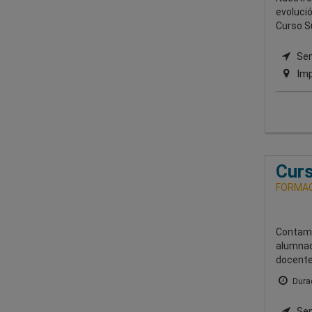
evolució
Curso S
Sem
Imp
Curs
FORMAC
Contamo
alumnad
docentes
Durac
Sem