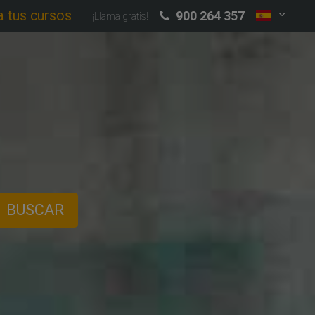
a tus cursos
900 264 357
¡Llama gratis!
BUSCAR