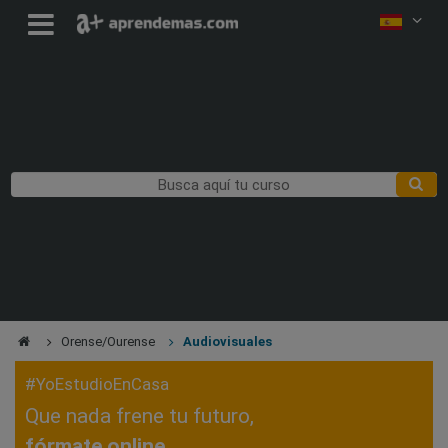
Orense/Ourense
Audiovisuales
#YoEstudioEnCasa
Que nada frene tu futuro,
fórmate online