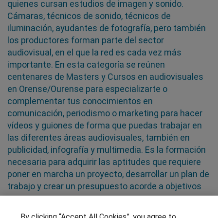
quienes cursan estudios de imagen y sonido.
Cámaras, técnicos de sonido, técnicos de
iluminación, ayudantes de fotografía, pero también
los productores forman parte del sector
audiovisual, en el que la red es cada vez más
importante. En esta categoría se reúnen
centenares de Masters y Cursos en audiovisuales
en Orense/Ourense para especializarte o
complementar tus conocimientos en
comunicación, periodismo o marketing para hacer
vídeos y guiones de forma que puedas trabajar en
las diferentes áreas audiovisuales, también en
publicidad, infografía y multimedia. Es la formación
necesaria para adquirir las aptitudes que requiere
poner en marcha un proyecto, desarrollar un plan de
trabajo y crear un presupuesto acorde a objetivos
SÍGUENOS EN LAS REDES
By clicking “Accept All Cookies”, you agree to