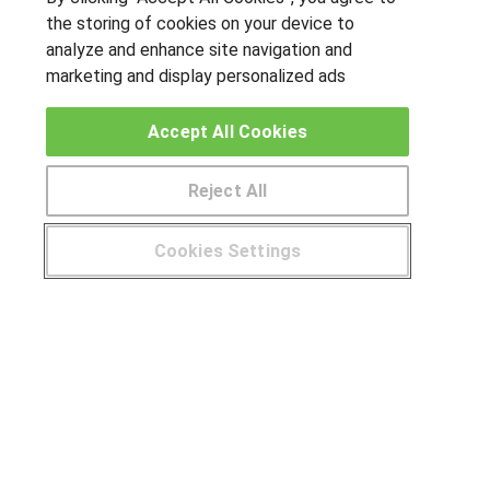
the storing of cookies on your device to
analyze and enhance site navigation and
marketing and display personalized ads
OTROS GRUPOS DE INTERES
Accept All Cookies
Muro de los idiomas
Hablemos de empleo
Reject All
Locos por las becas
Cookies Settings
CENTROS DE FORMACIÓN
¿Tienes alguna duda?
900 264 357
Publicar cursos
USUARIOS
Aviso legal
Canal ético
© Aprendemas.com -
Aviso legal