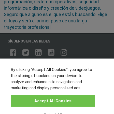
programación, sistemas operativos, seguridad
informática o diseño y creación de videojuegos.
Seguro que alguno es el que estás buscando. Elige
el tuyo y será el primer paso de una larga
trayectoria profesional
SÍGUENOS EN LAS REDES
OTROS GRUPOS DE INTERES
By clicking “Accept All Cookies”, you agree to
Muro de los idiomas
the storing of cookies on your device to
analyze and enhance site navigation and
Hablemos de empleo
marketing and display personalized ads
Locos por las becas
Accept All Cookies
CENTROS DE FORMACIÓN
Publicar cursos