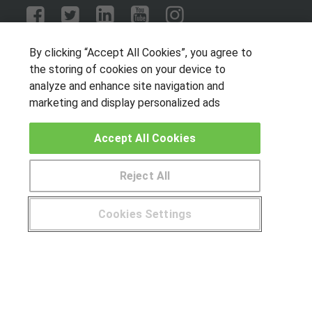
OTROS GRUPOS DE INTERES
By clicking “Accept All Cookies”, you agree to
the storing of cookies on your device to
Muro de los idiomas
analyze and enhance site navigation and
Hablemos de empleo
marketing and display personalized ads
Locos por las becas
Accept All Cookies
CENTROS DE FORMACIÓN
Reject All
Publicar cursos
Cookies Settings
USUARIOS
¿Tienes alguna duda?
900 264 357
Aviso legal
Canal ético
© Aprendemas.com -
Aviso legal