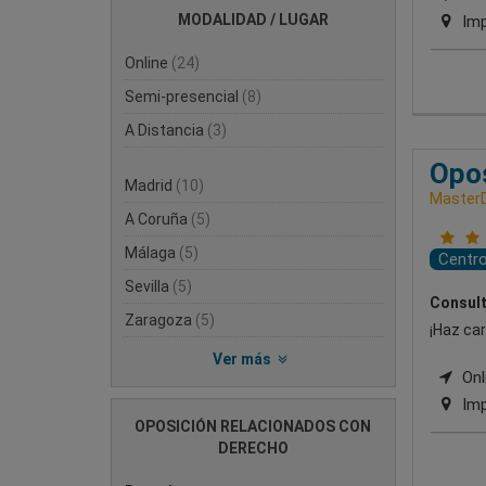
MODALIDAD / LUGAR
Imp
Online
(24)
Semi-presencial
(8)
A Distancia
(3)
Opos
Madrid
(10)
Master
A Coruña
(5)
Málaga
(5)
Centr
Sevilla
(5)
Consult
Zaragoza
(5)
¡Haz car
Ver más
Onli
Imp
OPOSICIÓN RELACIONADOS CON
DERECHO