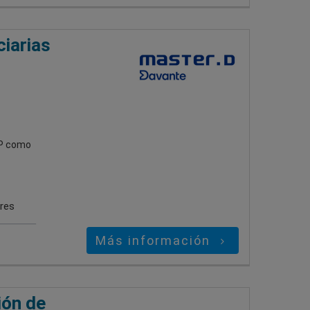
ciarias
IPP como
ares
Más información
ión de