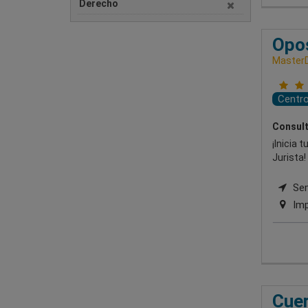
Derecho
Opos
Master
Centr
Consult
¡Inicia 
Jurista!
Semi
Imp
Cuer