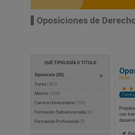
Oposiciones de Derech
QUÉ TIPOLOGÍA O TÍTULO
Opos
Oposición
(25)
Forbe
Curso
(303)
Master
(236)
Centr
Carrera Universitaria
(109)
Prepárat
Formación Subvencionada
(6)
con tran
desarrol
Formación Profesional
(3)
Pres