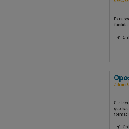
CEAC O
Esta op
facilida
Onl
Opos
ZBrain 
Si el de
que has
formaci
Onli