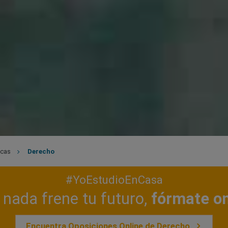
icas
Derecho
#YoEstudioEnCasa
nada frene tu futuro,
fórmate on
Encuentra Oposiciones Online de Derecho