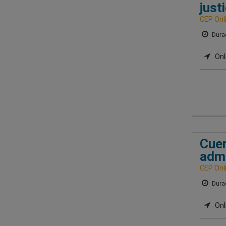
justi
CEP Onl
Durac
Onl
Cuer
admi
CEP Onl
Durac
Onl