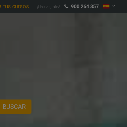
a tus cursos
900 264 357
¡Llama gratis!
BUSCAR