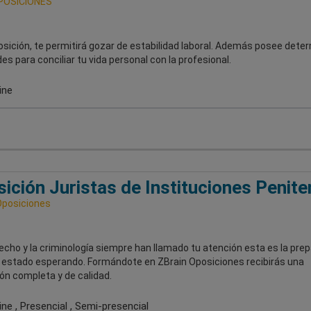
POSICIONES
osición, te permitirá gozar de estabilidad laboral. Además posee dete
des para conciliar tu vida personal con la profesional.
ine
ición Juristas de Instituciones Penite
Oposiciones
recho y la criminología siempre han llamado tu atención esta es la pre
 estado esperando. Formándote en ZBrain Oposiciones recibirás una
ón completa y de calidad.
ne , Presencial , Semi-presencial