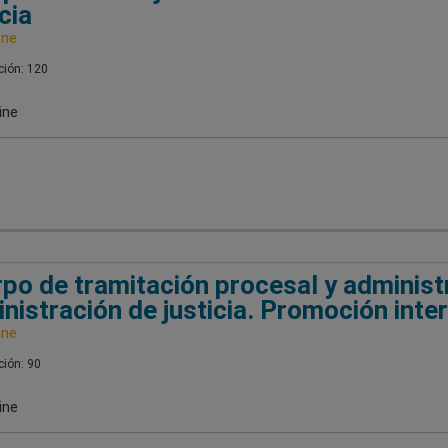
cia
ine
ión: 120
ine
po de tramitación procesal y administr
nistración de justicia. Promoción inte
ine
ión: 90
ine