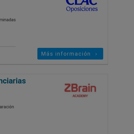
rminadas
Más información
nciarias
paración