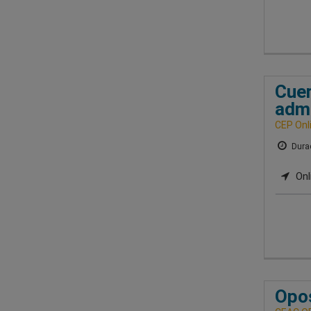
Cuer
admi
CEP Onl
Durac
Onl
Opos