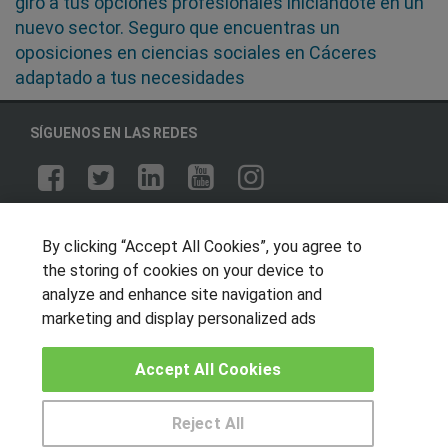
giro a tus opciones profesionales iniciándote en un
nuevo sector. Seguro que encuentras un
oposiciones en ciencias sociales en Cáceres
adaptado a tus necesidades
SÍGUENOS EN LAS REDES
OTROS GRUPOS DE INTERES
By clicking “Accept All Cookies”, you agree to
Muro de los idiomas
the storing of cookies on your device to
analyze and enhance site navigation and
Hablemos de empleo
marketing and display personalized ads
Locos por las becas
Accept All Cookies
CENTROS DE FORMACIÓN
Publicar cursos
Reject All