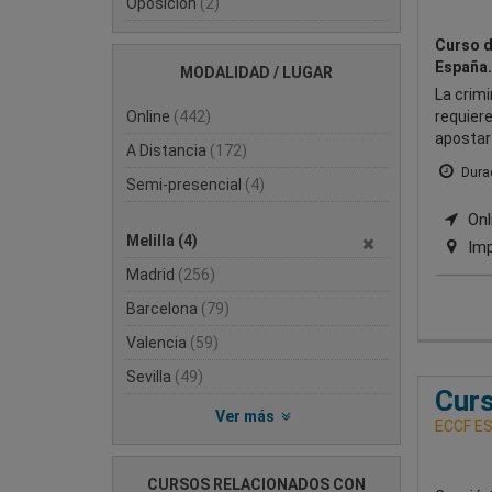
Oposición
(2)
Curso d
España.
MODALIDAD / LUGAR
La crimi
Online
(442)
requiere
apostar 
A Distancia
(172)
Durac
Semi-presencial
(4)
Onli
Melilla
(4)
Imp
Madrid
(256)
Barcelona
(79)
Valencia
(59)
Sevilla
(49)
Curs
Ver más
ECCF ES
CURSOS RELACIONADOS CON