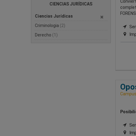
Conviért
CIENCIAS JURÍDICAS
complet
FORENS
Ciencias Jurídicas
Criminologia
(2)
Sem
Imp
Derecho
(1)
Opos
Campus 
Posibil
Semi
Imp