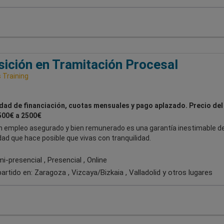
ición en Tramitación Procesal
Training
idad de financiación, cuotas mensuales y pago aplazado. Precio del
500€ a 2500€
n empleo asegurado y bien remunerado es una garantía inestimable d
dad que hace posible que vivas con tranquilidad.
-presencial , Presencial , Online
artido en:
Zaragoza , Vizcaya/Bizkaia , Valladolid
y otros lugares