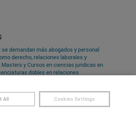
s
ez se demandan más abogados y personal
como derecho, relaciones laborales y
 Masters y Cursos en ciencias juridicas en
icenciaturas dobles en relaciones
icas en Melilla para especializarte en
imo provecho
t All
Cookies Settings
NTROS DE FORMACIÓN
Publicar cursos