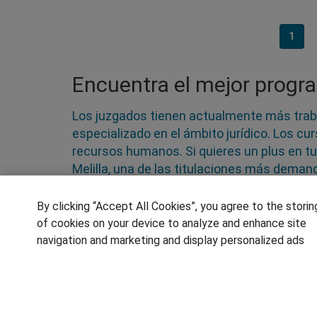
1
Encuentra el mejor progra
Los juzgados tienen actualmente más trab
especializado en el ámbito jurídico. Los cu
recursos humanos. Si quieres un plus en tu
Melilla, una de las titulaciones más demand
internacionales, psicología o criminología.
derecho, de la mano de profesionales con 
By clicking “Accept All Cookies”, you agree to the storin
of cookies on your device to analyze and enhance site
navigation and marketing and display personalized ads
SÍGUENOS EN LAS REDES