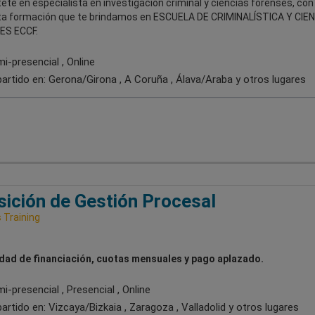
ete en especialista en investigación criminal y ciencias forenses, con 
a formación que te brindamos en ESCUELA DE CRIMINALÍSTICA Y CIE
ES ECCF.
i-presencial , Online
artido en:
Gerona/Girona , A Coruña , Álava/Araba
y otros lugares
ición de Gestión Procesal
Training
idad de financiación, cuotas mensuales y pago aplazado.
-presencial , Presencial , Online
artido en:
Vizcaya/Bizkaia , Zaragoza , Valladolid
y otros lugares