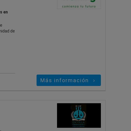
s en
se
unidad de
Más información