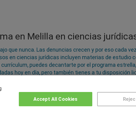
ma en Melilla en ciencias jurídica
ajo que nunca. Las denuncias crecen y por eso cada v
rsos en ciencias jurídicas incluyen materias de estudio 
 currículum, puedes decantarte por el programa estrella,
adas hoy en día, pero también tienes a tu disposición l
 Encuentra los mejores Masters y Cursos en ciencias jurid
una amplia experiencia, volcados en que saques el máx
g
Accept All Cookies
Rejec
OTROS GRUPOS DE INTERES
CE
Muro de los idiomas
Hablemos de empleo