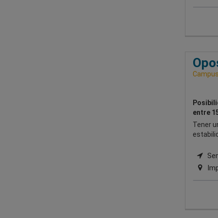
Opos
Campus 
Posibil
entre 1
Tener u
estabili
Semi
Imp