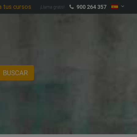
a tus cursos
900 264 357
¡Llama gratis!
BUSCAR