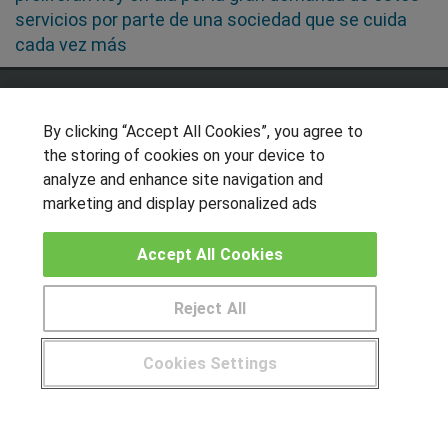
servicios por parte de una sociedad que se cuida
cada vez más
SÍGUENOS EN LAS REDES
By clicking “Accept All Cookies”, you agree to
the storing of cookies on your device to
analyze and enhance site navigation and
OTROS GRUPOS DE INTERES
marketing and display personalized ads
Muro de los idiomas
Accept All Cookies
Hablemos de empleo
Locos por las becas
Reject All
CENTROS DE FORMACIÓN
Cookies Settings
Publicar cursos
¿Tienes alguna duda?
900 264 357
USUARIOS