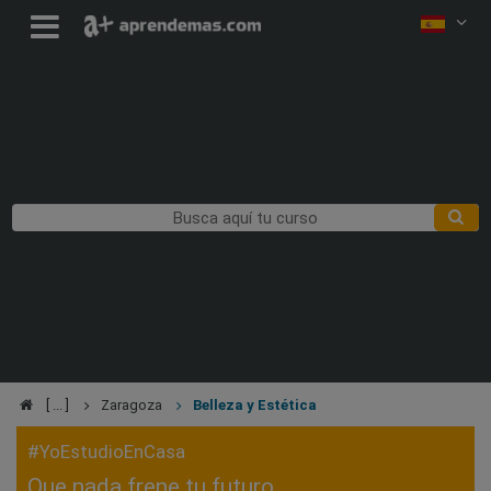
Zaragoza
Belleza y Estética
#YoEstudioEnCasa
Que nada frene tu futuro,