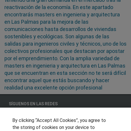
reactivación de la economía. En este apartado
encontrarás masters en ingenieria y arquitectura
en Las Palmas para la mejora de las
comunicaciones hasta desarrollos de viviendas
sostenibles y ecológicas. Son algunas de las
salidas para ingenieros civiles y técnicos, uno de los
colectivos profesionales que destacan por apostar
por el emprendimiento. Con la amplia variedad de
masters en ingenieria y arquitectura en Las Palmas
que se encuentran en esta sección no te será difícil
encontrar aquel que estás buscando y hacer
realidad una excelente opción profesional
SÍGUENOS EN LAS REDES
By clicking “Accept All Cookies”, you agree to
the storing of cookies on your device to
OTROS GRUPOS DE INTERES