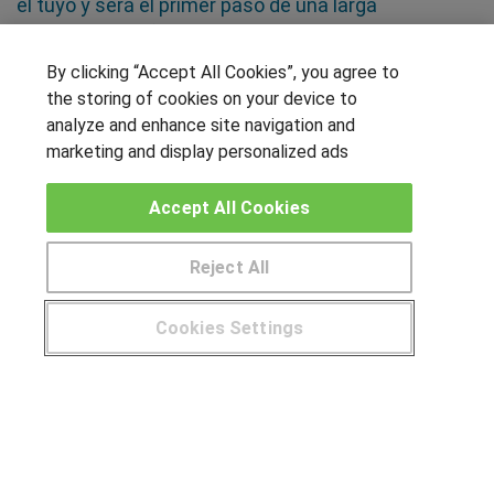
el tuyo y será el primer paso de una larga
trayectoria profesional
By clicking “Accept All Cookies”, you agree to
SÍGUENOS EN LAS REDES
the storing of cookies on your device to
analyze and enhance site navigation and
marketing and display personalized ads
OTROS GRUPOS DE INTERES
Accept All Cookies
Muro de los idiomas
Reject All
Hablemos de empleo
Locos por las becas
Cookies Settings
CENTROS DE FORMACIÓN
¿Tienes alguna duda?
900 264 357
Publicar cursos
USUARIOS