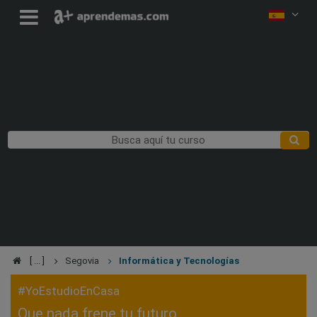
Segovia
Informática y Tecnologías
#YoEstudioEnCasa
Que nada frene tu futuro,