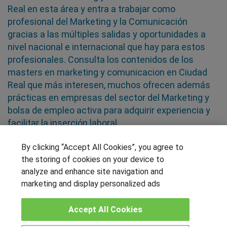
Real en esta área y entra a trabajar como
profesional del Marketing y la Comunicación
gracias a las múltiples salidas y oportunidades a
nivel nacional e internacional que hay para estos
profesionales. Consulta los contenidos de los
masters en marketing y comunicacion en Ciudad
Real que más interesen, muchos ofrecen además
prácticas en empresas del sector del Marketing y
bolsa de empleo activa para adquirir experiencia y
facilitar la inserción laboral
By clicking “Accept All Cookies”, you agree to
SÍGUENOS EN LAS REDES
the storing of cookies on your device to
analyze and enhance site navigation and
marketing and display personalized ads
OTROS GRUPOS DE INTERES
Accept All Cookies
Muro de los idiomas