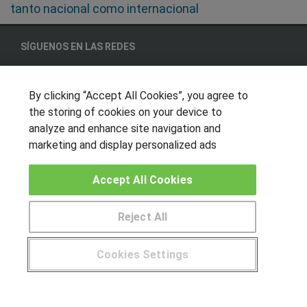
tanto nacional como internacional
SÍGUENOS EN LAS REDES
By clicking “Accept All Cookies”, you agree to
OTROS GRUPOS DE INTERES
the storing of cookies on your device to
analyze and enhance site navigation and
Muro de los idiomas
marketing and display personalized ads
Hablemos de empleo
Locos por las becas
Accept All Cookies
CENTROS DE FORMACIÓN
Reject All
Publicar cursos
Cookies Settings
USUARIOS
¿Tienes alguna duda?
900 264 357
Aviso legal