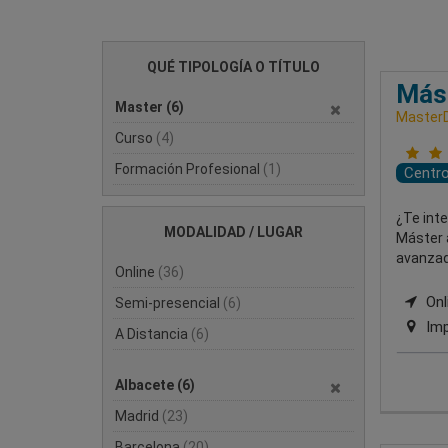
QUÉ TIPOLOGÍA O TÍTULO
Mást
Master
(6)
MasterD
Curso
(4)
Formación Profesional
(1)
Centr
¿Te inte
MODALIDAD / LUGAR
Máster 
avanzad
Online
(36)
Onli
Semi-presencial
(6)
Imp
A Distancia
(6)
Albacete
(6)
Madrid
(23)
Barcelona
(20)