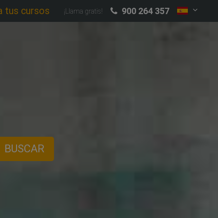
a tus cursos
900 264 357
¡Llama gratis!
BUSCAR