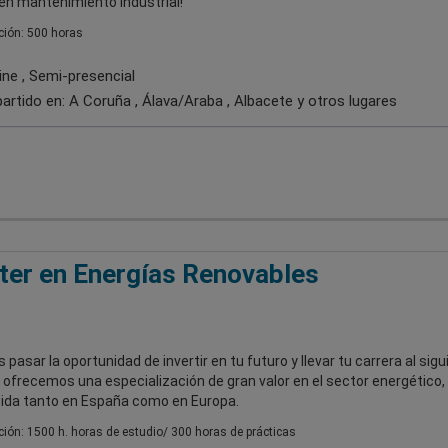
en mantenimiento industrial!
ión: 500 horas
ine , Semi-presencial
artido en:
A Coruña , Álava/Araba , Albacete
y otros lugares
er en Energías Renovables
s pasar la oportunidad de invertir en tu futuro y llevar tu carrera al sig
e ofrecemos una especialización de gran valor en el sector energético,
ida tanto en España como en Europa.
ión: 1500 h. horas de estudio/ 300 horas de prácticas