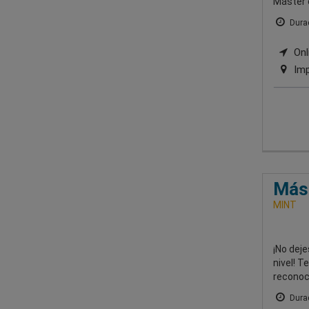
Máster 
Durac
Onl
Imp
Mást
MINT
¡No deje
nivel! T
reconoc
Durac