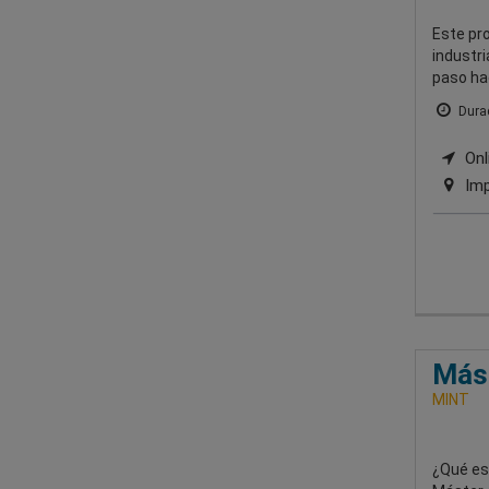
Este pr
industri
paso ha
Durac
Onl
Imp
Mást
MINT
¿Qué es