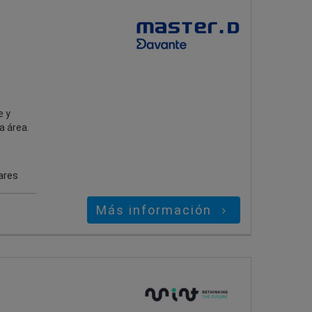
e y
a área.
ares
Más información