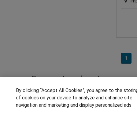
Imp
1
Encuentra el mejor progra
By clicking “Accept All Cookies”, you agree to the storin
Los titulados en masters en ingenieria ind
of cookies on your device to analyze and enhance site
informática industrial, a electrónica digit
navigation and marketing and display personalized ads
mecánica de máquinas y estructuras hasta e
esta titulación también en inglés para poten
objetivos y fórmate para ser un ingeniero d
plantas industriales