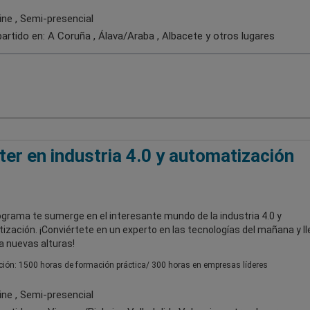
ine , Semi-presencial
artido en:
A Coruña , Álava/Araba , Albacete
y otros lugares
er en industria 4.0 y automatización
grama te sumerge en el interesante mundo de la industria 4.0 y
zación. ¡Conviértete en un experto en las tecnologías del mañana y ll
a nuevas alturas!
ión: 1500 horas de formación práctica/ 300 horas en empresas líderes
ine , Semi-presencial