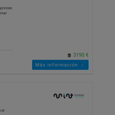
mpresas
rimer
3190 €
Más información
 el