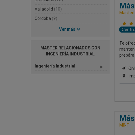
Mást
Valladolid
(10)
MasterD
Córdoba
(9)
Ver más
Centr
Te ofre
MASTER RELACIONADOS CON
mantenim
INGENIERÍA INDUSTRIAL
prepárat
Ingeniería Industrial
Onli
Imp
Mást
MINT