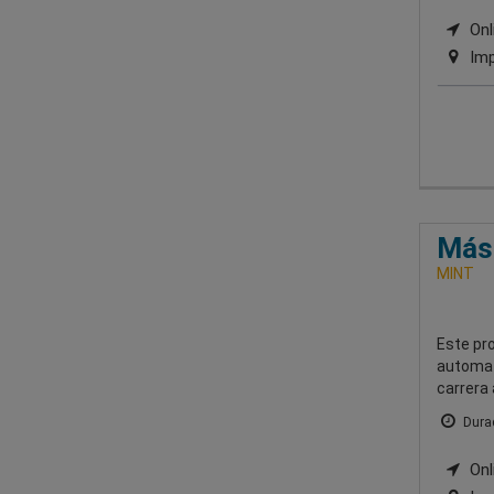
Onl
Imp
Mást
MINT
Este pro
automati
carrera 
Durac
Onl