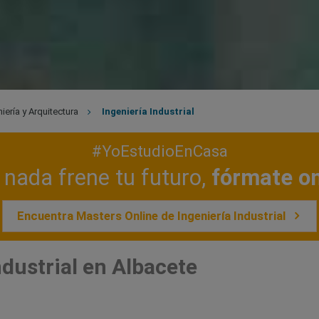
iería y Arquitectura
Ingeniería Industrial
#YoEstudioEnCasa
nada frene tu futuro,
fórmate on
Encuentra Masters Online de Ingeniería Industrial
ndustrial en Albacete