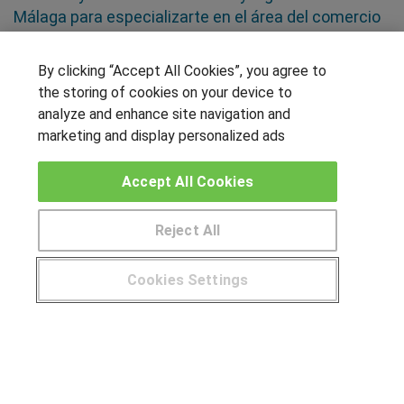
Málaga para especializarte en el área del comercio
y la logística, tanto nacional como internacional
By clicking “Accept All Cookies”, you agree to
SÍGUENOS EN LAS REDES
the storing of cookies on your device to
analyze and enhance site navigation and
marketing and display personalized ads
OTROS GRUPOS DE INTERES
Accept All Cookies
Muro de los idiomas
Reject All
Hablemos de empleo
Locos por las becas
Cookies Settings
CENTROS DE FORMACIÓN
¿Tienes alguna duda?
900 264 357
Publicar cursos
USUARIOS