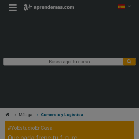
Málaga
Comercio y Logística
#YoEstudioEnCasa
Que nada frene tu futuro,