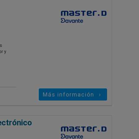
s
r y
Más información
ectrónico