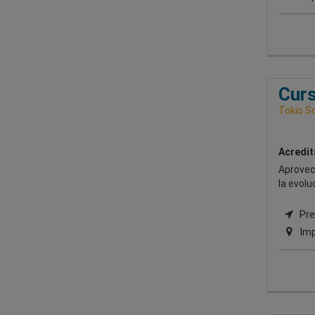
Curs
Tokio S
Acredit
Aprovech
la evolu
Pres
Imp