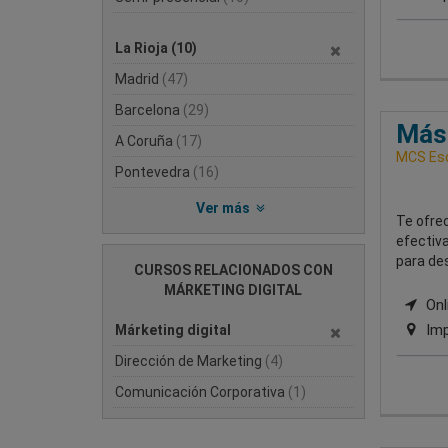
La Rioja
(10)
Madrid
(47)
Barcelona
(29)
Mást
A Coruña
(17)
MCS Esc
Pontevedra
(16)
Ver más
Te ofre
efectiva
para des
CURSOS RELACIONADOS CON
MÁRKETING DIGITAL
Onli
Imp
Márketing digital
Dirección de Marketing
(4)
Comunicación Corporativa
(1)