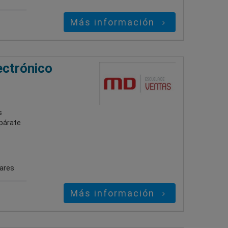
Más información
ectrónico
s
epárate
gares
Más información