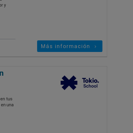
r y
Más información
n
 en tus
 en una