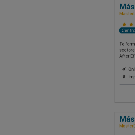
Mást
MasterD
Centr
Te form
sectore
After Ef
Onl
Imp
Mást
MasterD