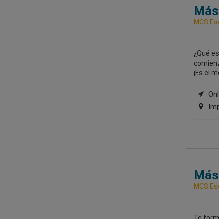
Mást
MCS Esc
¿Qué esp
comienz
¡Es el m
Onli
Imp
Mást
MCS Esc
Te form