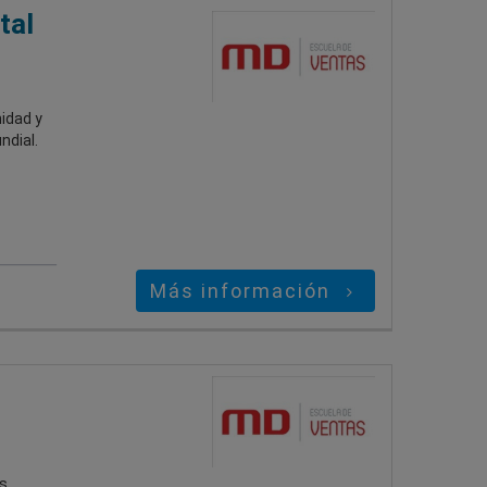
tal
nidad y
ndial.
Más información
s