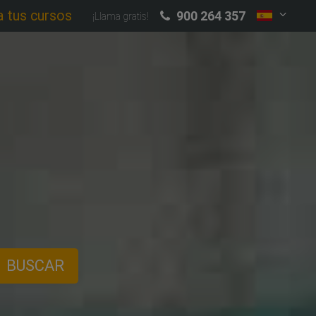
a tus cursos
900 264 357
¡Llama gratis!
BUSCAR