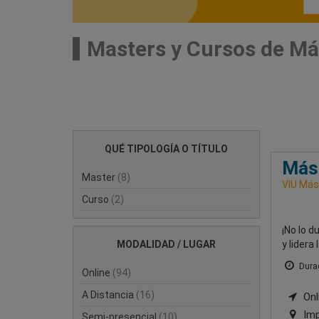
Masters y Cursos de Már
QUÉ TIPOLOGÍA O TÍTULO
Mást
Master
(8)
VIU Mást
Curso
(2)
¡No lo d
MODALIDAD / LUGAR
y lidera
Durac
Online
(94)
A Distancia
(16)
Onli
Imp
Semi-presencial
(10)