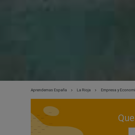
Aprendemas España
La Rioja
Empresa y Econom
Que 