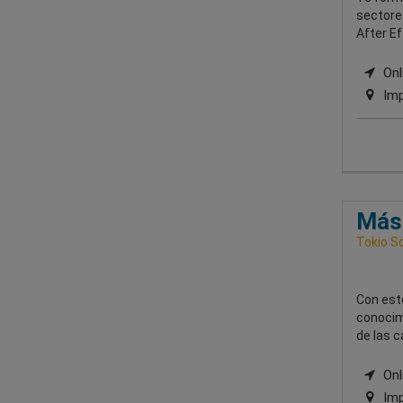
sectore
After Ef
Onli
Imp
Mást
Tokio S
Con est
conocim
de las 
Onli
Imp