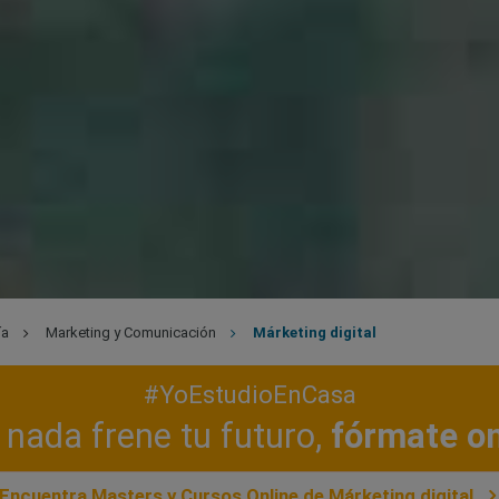
ía
Marketing y Comunicación
Márketing digital
#YoEstudioEnCasa
nada frene tu futuro,
fórmate on
Encuentra Masters y Cursos Online de Márketing digital