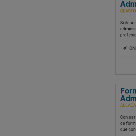
Admi
CEASFO
Si desea
adminis
profesio
Onl
Form
Admi
AULACA
Con est
de forma
que conv