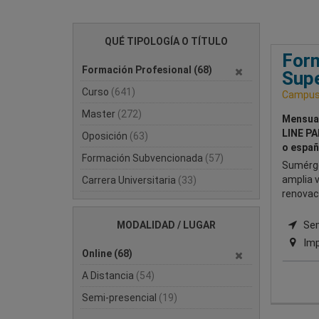
QUÉ TIPOLOGÍA O TÍTULO
Form
Formación Profesional
(68)
Supe
Curso
(641)
Campus 
Master
(272)
Mensua
LINE PA
Oposición
(63)
o españ
Formación Subvencionada
(57)
Sumérge
amplia 
Carrera Universitaria
(33)
renovac
Semi
MODALIDAD / LUGAR
Imp
Online
(68)
A Distancia
(54)
Semi-presencial
(19)