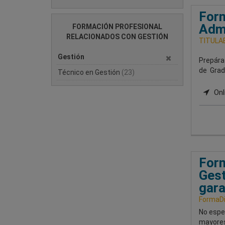
Form
Admi
FORMACIÓN PROFESIONAL
RELACIONADOS CON GESTIÓN
TITULAE
Gestión
Prepárat
de Grad
Técnico en Gestión
(23)
Onl
Form
Gest
gara
FormaDi
No espe
mayores 