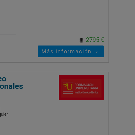
2795 €
Más información
co
ionales
e
quier