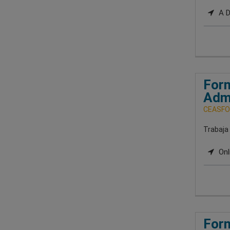
A Di
Form
Admi
CEASFO
Trabaja 
Onl
Form