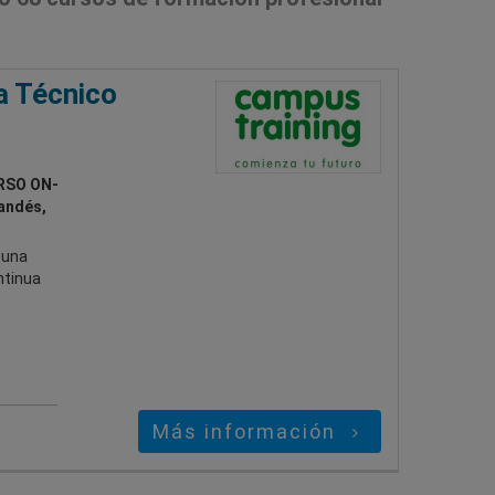
a Técnico
RSO ON-
landés,
 una
ntinua
Más información