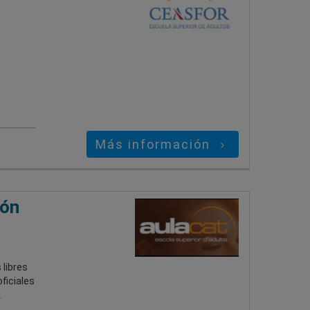
Más información
ión
libres
ficiales
.