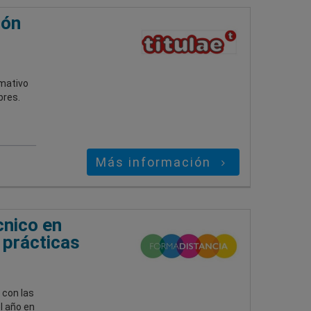
ión
rmativo
bres.
Más información
cnico en
 prácticas
con las
l año en