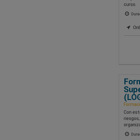
curso.
Durac
Onli
Form
Supe
(LO
Formaci
Con esta
riesgos,
organiza
Durac