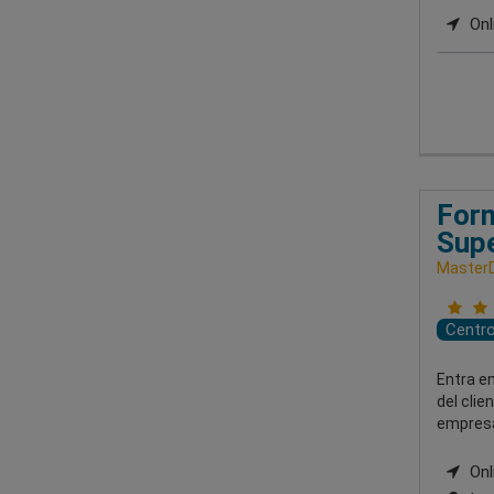
Onl
Form
Supe
MasterD
Centr
Entra en
del clie
empresa
Onl