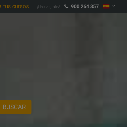
a tus cursos
900 264 357
¡Llama gratis!
BUSCAR