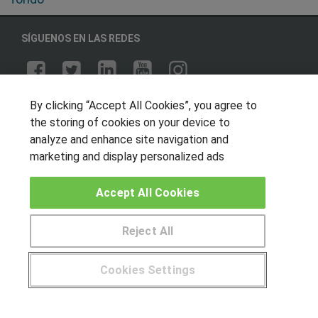
SÍGUENOS EN LAS REDES
OTROS GRUPOS DE INTERES
By clicking “Accept All Cookies”, you agree to
the storing of cookies on your device to
Muro de los idiomas
analyze and enhance site navigation and
Hablemos de empleo
marketing and display personalized ads
Locos por las becas
Accept All Cookies
CENTROS DE FORMACIÓN
Reject All
Publicar cursos
Cookies Settings
USUARIOS
¿Tienes alguna duda?
900 264 357
Aviso legal