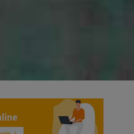
line
ación