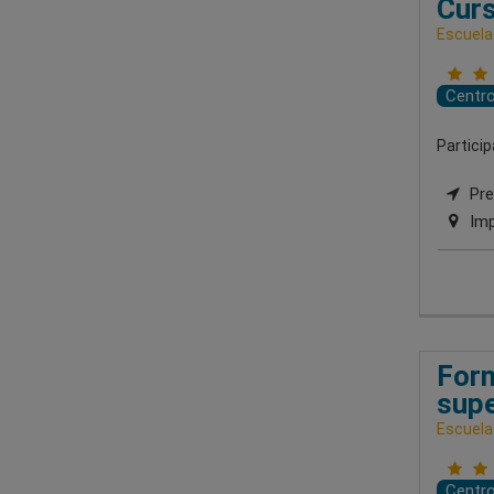
Curs
Escuela
Centr
Partici
Pre
Imp
Form
supe
Escuela
Centr