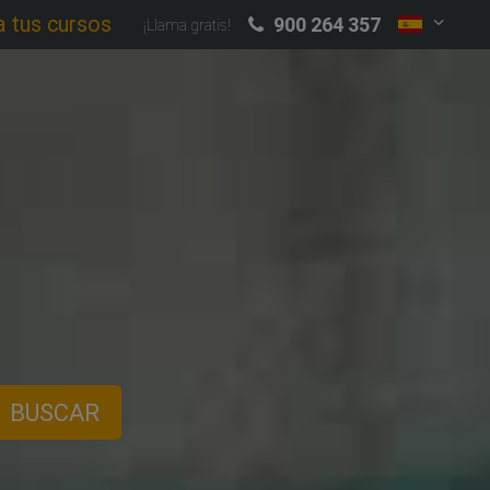
a tus cursos
900 264 357
¡Llama gratis!
BUSCAR