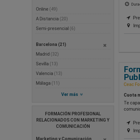
Durac
Online
(49)
Pre
A Distancia
(20)
Imp
Semi-presencial
(6)
Barcelona
(21)
Madrid
(32)
Sevilla
(13)
Form
Valencia
(13)
Publ
Málaga
(11)
Ceac Fo
Ver más
Cuota m
Te capa
comunic
FORMACIÓN PROFESIONAL
RELACIONADOS CON MARKETING Y
Pre
COMUNICACIÓN
Imp
Marketing y Comunicación