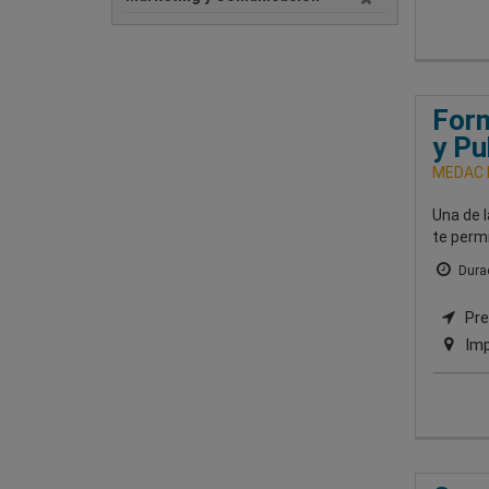
Form
y Pu
MEDAC I
Una de 
te permi
Durac
Pre
Imp