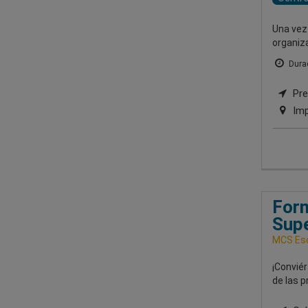
Una vez
organiz
Durac
Pre
Imp
Form
Supe
MCS Esc
¡Convié
de las p