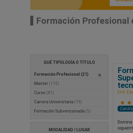
Formación Profesional 
QUÉ TIPOLOGÍA O TÍTULO
Form
Formación Profesional
(21)
Supe
tecn
Master
(115)
Enti. Es
Curso
(81)
Carrera Universitaria
(19)
Centr
Formación Subvencionada
(5)
Domina e
siguient
MODALIDAD / LUGAR