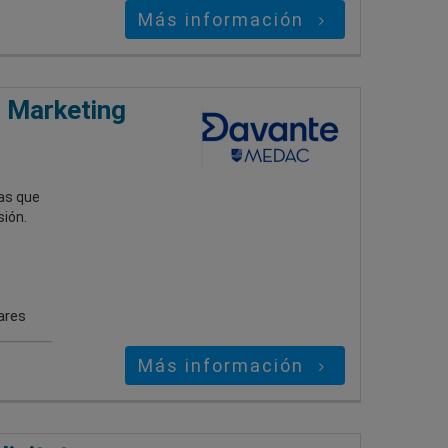
Más información
n Marketing
as que
sión.
ares
Más información