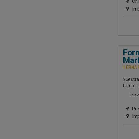
Onli
Imp
Form
Mark
ILERNA 
Nuestra
futuro 
Inici
Pre
Imp