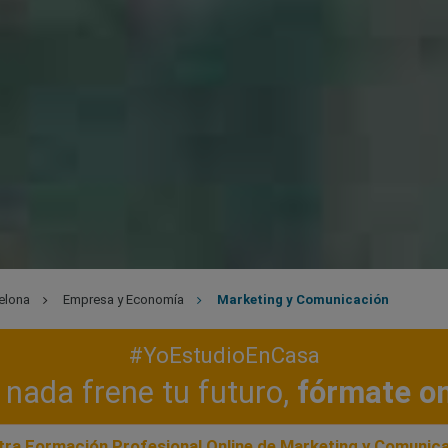
elona
Empresa y Economía
Marketing y Comunicación
#YoEstudioEnCasa
nada frene tu futuro,
fórmate on
ra Formación Profesional Online de Marketing y Comunic