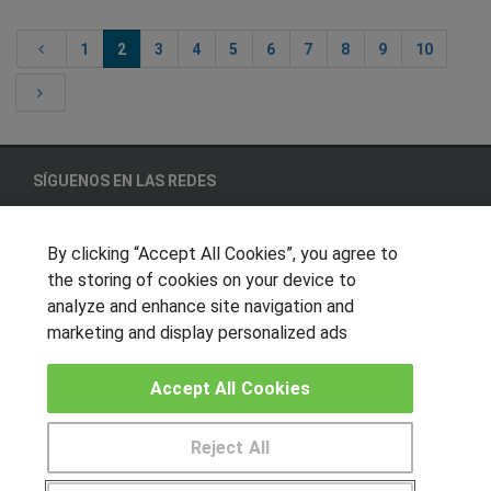
1
2
3
4
5
6
7
8
9
10
SÍGUENOS EN LAS REDES
By clicking “Accept All Cookies”, you agree to
the storing of cookies on your device to
OTROS GRUPOS DE INTERES
analyze and enhance site navigation and
Muro de los idiomas
marketing and display personalized ads
Hablemos de empleo
Accept All Cookies
Locos por las becas
CENTROS DE FORMACIÓN
Reject All
Publicar cursos