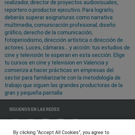
realizador, director de proyectos audiovisuales,
reportero o productor ejecutivo. Para lograrlo,
deberás superar asignaturas como narrativa
multimedia, comunicación profesional, diseño
gráfico, derecho de la comunicación,
fotoperiodismo, dirección artística o dirección de
actores. Luces, cámaras... y acción: tus estudios de
cine y televisión te esperan en esta sección. Elige
tu cursos en cine y television en Valencia y
comienza a hacer prácticas en empresas del
sector para familiarizarte con la metodología de
trabajo que siguen las grandes productoras de la
gran y pequeña pantalla
SÍGUENOS EN LAS REDES
By clicking “Accept All Cookies”, you agree to