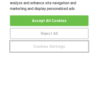
analyze and enhance site navigation and
marketing and display personalized ads
OTROS GRUPOS DE INTERES
Muro de los idiomas
Accept All Cookies
Hablemos de empleo
Reject All
Locos por las becas
Cookies Settings
CENTROS DE FORMACIÓN
¿Tienes alguna duda?
900 264 357
Publicar cursos
USUARIOS
Aviso legal
Canal ético
© Aprendemas.com -
Aviso legal