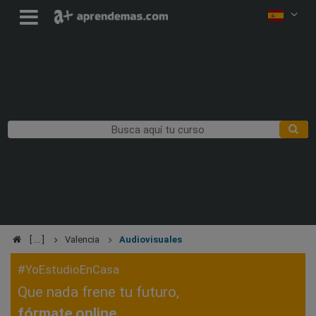
Valencia
Audiovisuales
#YoEstudioEnCasa
Que nada frene tu futuro,
fórmate online