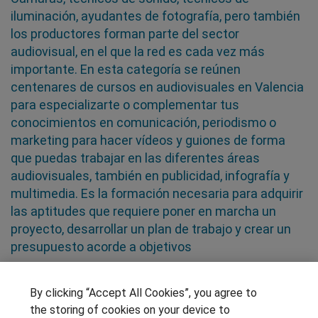
iluminación, ayudantes de fotografía, pero también
los productores forman parte del sector
audiovisual, en el que la red es cada vez más
importante. En esta categoría se reúnen
centenares de cursos en audiovisuales en Valencia
para especializarte o complementar tus
conocimientos en comunicación, periodismo o
marketing para hacer vídeos y guiones de forma
que puedas trabajar en las diferentes áreas
audiovisuales, también en publicidad, infografía y
multimedia. Es la formación necesaria para adquirir
las aptitudes que requiere poner en marcha un
proyecto, desarrollar un plan de trabajo y crear un
presupuesto acorde a objetivos
SÍGUENOS EN LAS REDES
By clicking “Accept All Cookies”, you agree to
the storing of cookies on your device to