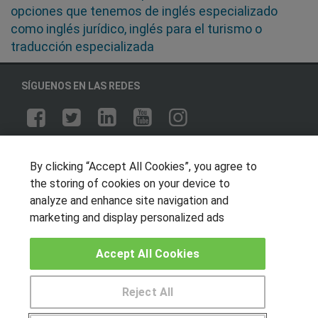
opciones que tenemos de inglés especializado
como inglés jurídico, inglés para el turismo o
traducción especializada
SÍGUENOS EN LAS REDES
OTROS GRUPOS DE INTERES
By clicking “Accept All Cookies”, you agree to
Muro de los idiomas
the storing of cookies on your device to
Hablemos de empleo
analyze and enhance site navigation and
marketing and display personalized ads
Locos por las becas
Accept All Cookies
CENTROS DE FORMACIÓN
Publicar cursos
Reject All