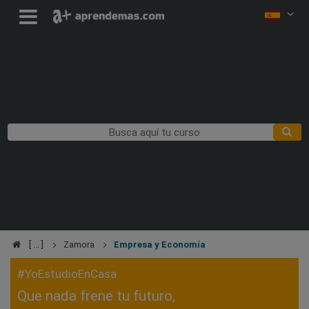
Zamora
Empresa y Economía
#YoEstudioEnCasa
Que nada frene tu futuro,