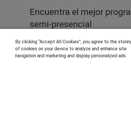
Encuentra el mejor progr
semi-presencial
Trabajar con diferentes herramientas digit
By clicking “Accept All Cookies”, you agree to the storin
Cruz de Tenerife que se imparten para domi
of cookies on your device to analyze and enhance site
definitiva todas las posibilidades que of
navigation and marketing and display personalized ads
en multimedia en Santa Cruz de Tenerife es
dosis de creatividad e innovación para des
producción multimedia, animación, diseño d
SÍGUENOS EN LAS REDES