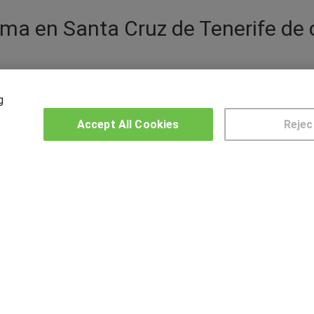
ama en Santa Cruz de Tenerife de
ales es un hecho generalizado hoy en día. Descubre la 
g
nar el diseño 3D, la edición de imagen digital, la anima
recen software y programas como Maya, Adobe Audition o
Accept All Cookies
Rejec
pecializado para entrar a trabajar en un sector con muc
tacar tu perfil profesional. Lo lograrás aprendiendo a 
igital y edición que te proponemos con los cursos de e
OTROS GRUPOS DE INTERES
CE
Muro de los idiomas
Hablemos de empleo
US
Locos por las becas