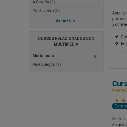
A Coruña
(8)
Pontevedra
(8)
Abre la 
profesio
Ver más
y convie
Onli
CURSOS RELACIONADOS CON
Imp
MULTIMEDIA
Multimedia
Videojuegos
(1)
Curs
MasterD
Centr
Si eres 
en una c