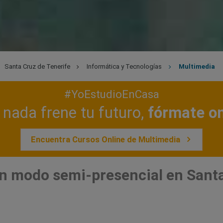
Santa Cruz de Tenerife
Informática y Tecnologías
Multimedia
#YoEstudioEnCasa
nada frene tu futuro,
fórmate on
Encuentra Cursos Online de Multimedia
n modo semi-presencial en Santa