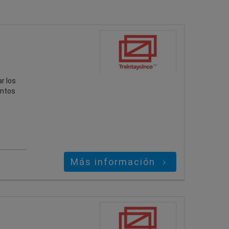
r los
entos
Más información