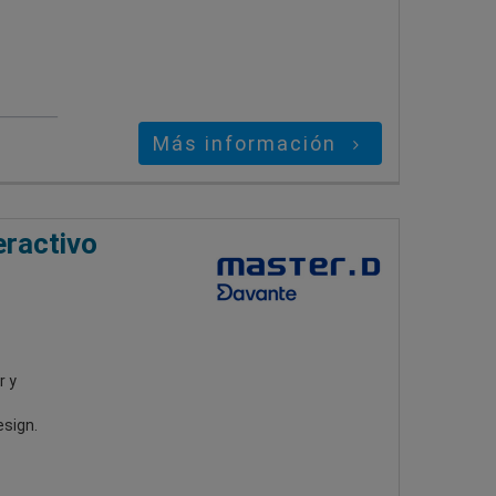
Más información
eractivo
r y
esign.