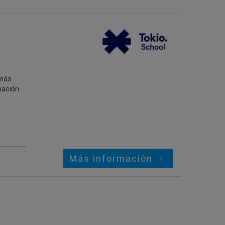
 más
mación
Más información