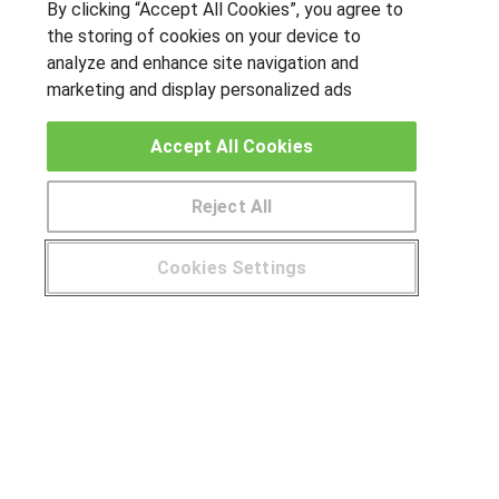
By clicking “Accept All Cookies”, you agree to
the storing of cookies on your device to
OTROS GRUPOS DE INTERES
analyze and enhance site navigation and
marketing and display personalized ads
Muro de los idiomas
Hablemos de empleo
Accept All Cookies
Locos por las becas
Reject All
CENTROS DE FORMACIÓN
Publicar cursos
Cookies Settings
¿Tienes alguna duda?
900 264 357
USUARIOS
Aviso legal
Canal ético
© Aprendemas.com -
Aviso legal