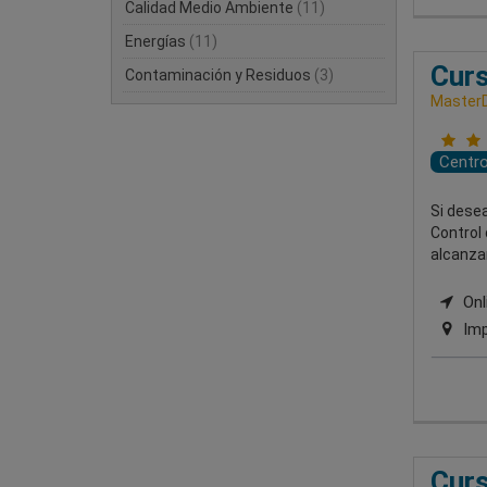
Calidad Medio Ambiente
(11)
Energías
(11)
Curs
Contaminación y Residuos
(3)
MasterD
Centr
Si dese
Control 
alcanzar
Onli
Imp
Curs