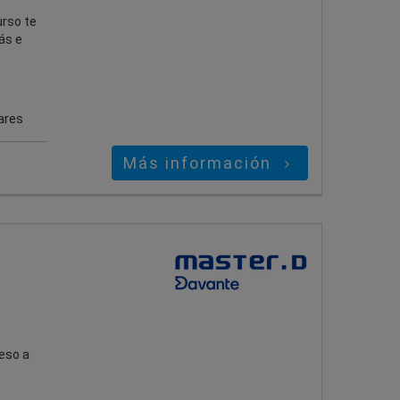
rso te
ás e
ares
Más información
eso a