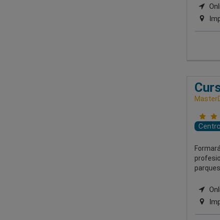
Onli
Imp
Curs
MasterD
Centr
Formará
profesio
parques 
Onli
Imp