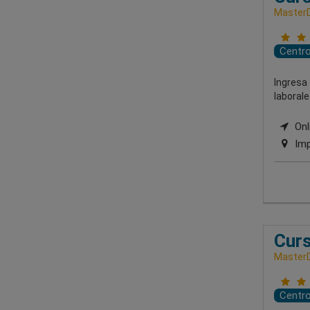
MasterD
Centr
Ingresa
laborale
Onli
Imp
Curs
MasterD
Centr