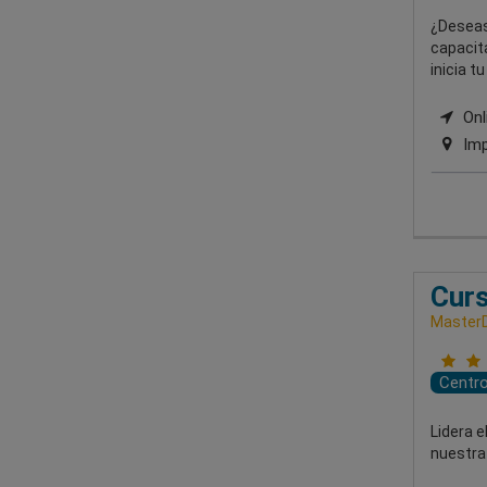
¿Deseas
capacita
inicia t
Onli
Imp
Curs
MasterD
Centr
Lidera e
nuestra