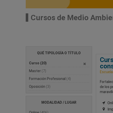
Cursos de Medio Ambie
QUÉ TIPOLOGÍA O TÍTULO
Curs
Curso
(20)
cons
Master
(7)
Escuela
Formación Profesional
(4)
Fortale
Oposición
(3)
de los 
maravil
MODALIDAD / LUGAR
Onli
Imp
Online
(406)