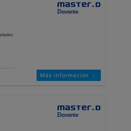
nidades
Más información