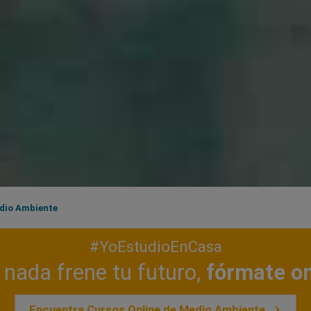
dio Ambiente
#YoEstudioEnCasa
nada frene tu futuro,
fórmate on
Encuentra Cursos Online de Medio Ambiente