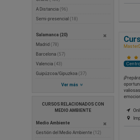
A Distancia
(96)
Semi-presencial
(18)
Salamanca
(20)
Curs
Madrid
(78)
MasterD
Barcelona
(57)
Centr
Valencia
(43)
Guipúzcoa/Gipuzkoa
(37)
¡Prepára
oportuni
Ver más
valiosas
emocion
CURSOS RELACIONADOS CON
Onli
MEDIO AMBIENTE
Imp
Medio Ambiente
Gestión del Medio Ambiente
(12)