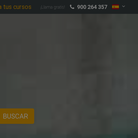
a tus cursos
900 264 357
¡Llama gratis!
BUSCAR