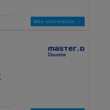
Más información
s
e