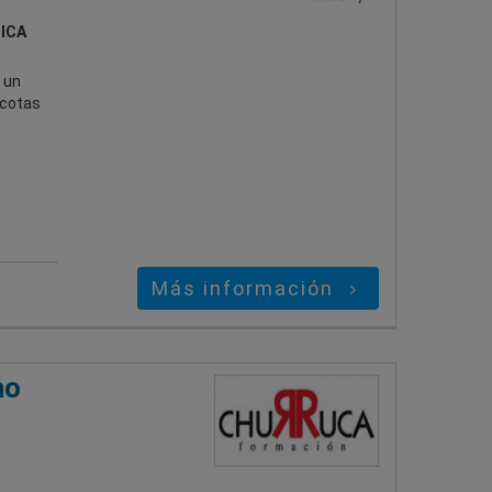
NICA
 un
scotas
Más información
no