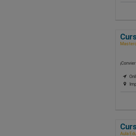
Curs
Masterd
¡Convier
Onli
Imp
Curs
Aula Ed