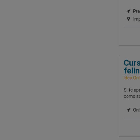
Pres
Imp
Curs
feli
Idea Onl
Si te a
como sob
Onl