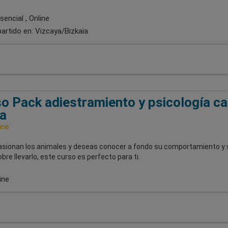
encial , Online
artido en:
Vizcaya/Bizkaia
o Pack adiestramiento y psicología ca
na
ine
pasionan los animales y deseas conocer a fondo su comportamiento y 
re llevarlo, este curso es perfecto para ti.
ine