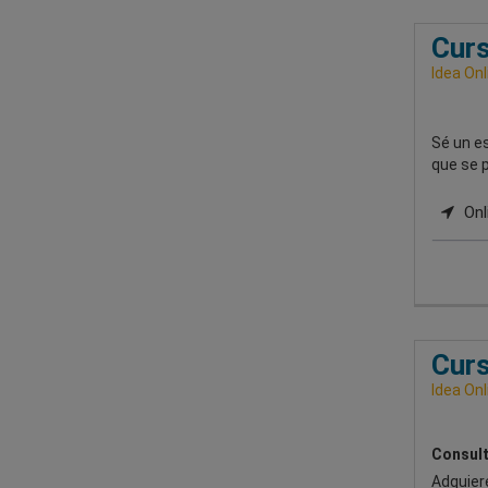
Curs
Idea Onl
Sé un es
que se 
Onl
Curs
Idea Onl
Consult
Adquiere