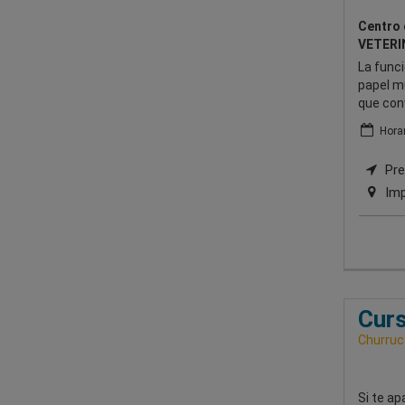
Centro 
VETERI
La func
papel mu
que con
Horar
Pres
Imp
Curs
Churruc
Si te ap