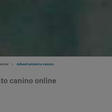
nimal
Adiestramiento canino
to canino online