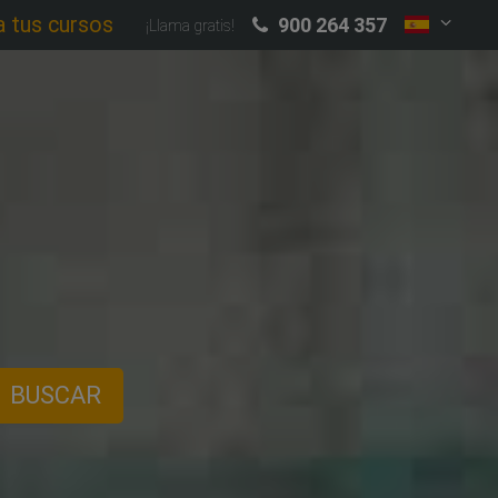
a tus cursos
900 264 357
¡Llama gratis!
BUSCAR