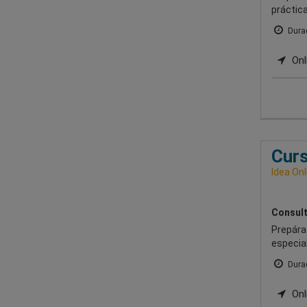
práctica
Durac
Onl
Curs
Idea Onl
Consult
Prepárat
especia
Durac
Onl