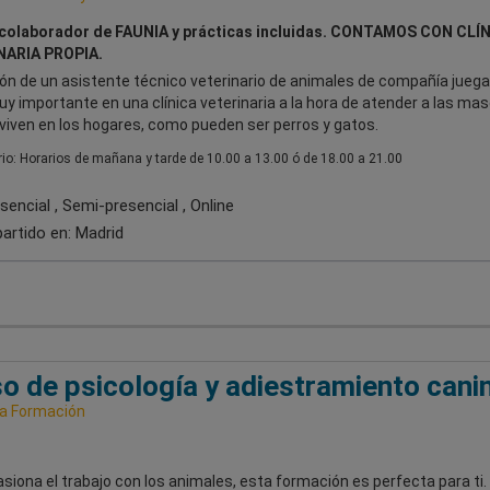
colaborador de FAUNIA y prácticas incluidas. CONTAMOS CON CLÍ
NARIA PROPIA.
ión de un asistente técnico veterinario de animales de compañía juega
y importante en una clínica veterinaria a la hora de atender a las ma
viven en los hogares, como pueden ser perros y gatos.
io: Horarios de mañana y tarde de 10.00 a 13.00 ó de 18.00 a 21.00
encial , Semi-presencial , Online
artido en:
Madrid
o de psicología y adiestramiento cani
a Formación
asiona el trabajo con los animales, esta formación es perfecta para ti.