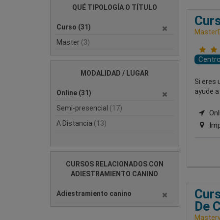
QUÉ TIPOLOGÍA O TÍTULO
Curs
Curso
(31)
Master
Master
(3)
Centr
MODALIDAD / LUGAR
Si eres
ayude a 
Online
(31)
Semi-presencial
(17)
Onl
A Distancia
(13)
Imp
CURSOS RELACIONADOS CON
ADIESTRAMIENTO CANINO
Curs
Adiestramiento canino
De 
Master