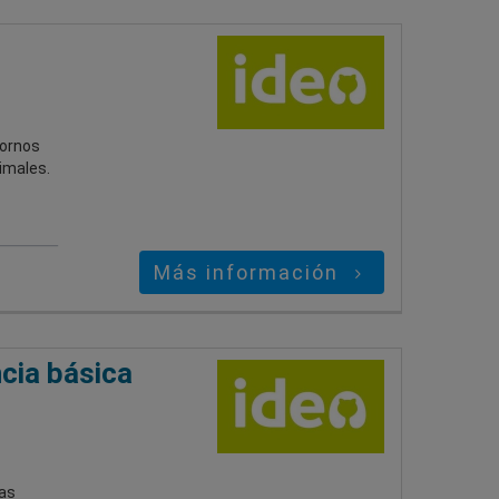
tornos
imales.
Más información
cia básica
las