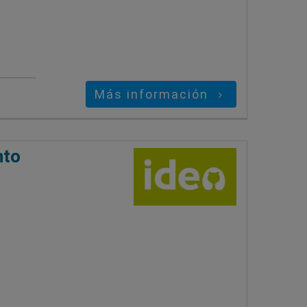
Más información
nto