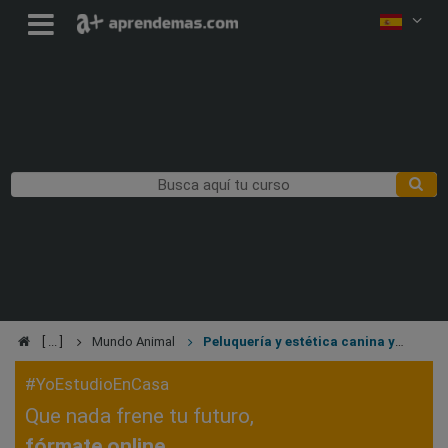
Mundo Animal
Peluquería y estética canina y
felina
#YoEstudioEnCasa
Que nada frene tu futuro,
fórmate online