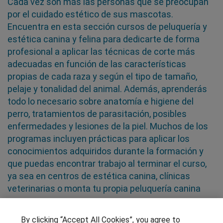
Cada vez son más las personas que se preocupan
por el cuidado estético de sus mascotas.
Encuentra en esta sección cursos de peluquería y
estética canina y felina para dedicarte de forma
profesional a aplicar las técnicas de corte más
adecuadas en función de las características
propias de cada raza y según el tipo de tamaño,
pelaje y tonalidad del animal. Además, aprenderás
todo lo necesario sobre anatomía e higiene del
perro, tratamientos de parasitación, posibles
enfermedades y lesiones de la piel. Muchos de los
programas incluyen prácticas para aplicar los
conocimientos adquiridos durante la formación y
que puedas encontrar trabajo al terminar el curso,
ya sea en centros de estética canina, clínicas
veterinarias o monta tu propia peluquería canina
SÍGUENOS EN LAS REDES
By clicking “Accept All Cookies”, you agree to