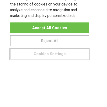
the storing of cookies on your device to
analyze and enhance site navigation and
marketing and display personalized ads
OTROS GRUPOS DE INTERES
Accept All Cookies
Muro de los idiomas
Hablemos de empleo
Reject All
Locos por las becas
Cookies Settings
CENTROS DE FORMACIÓN
¿Tienes alguna duda?
900 264 357
Publicar cursos
USUARIOS
Aviso legal
Canal ético
© Aprendemas.com -
Aviso legal