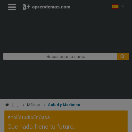
Málaga
Salud y Medicina
#YoEstudioEnCasa
Que nada frene tu futuro,