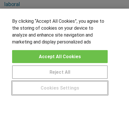
laboral
SÍGUENOS EN LAS REDES
By clicking “Accept All Cookies”, you agree to
the storing of cookies on your device to
analyze and enhance site navigation and
marketing and display personalized ads
OTROS GRUPOS DE INTERES
Accept All Cookies
Muro de los idiomas
Hablemos de empleo
Reject All
Locos por las becas
Cookies Settings
CENTROS DE FORMACIÓN
¿Tienes alguna duda?
900 264 357
Publicar cursos
USUARIOS
Aviso legal