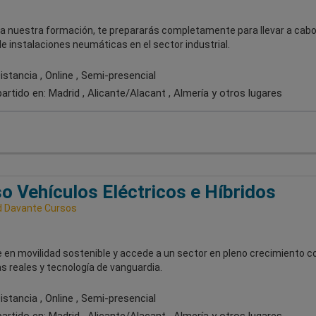
 a nuestra formación, te prepararás completamente para llevar a cabo
e instalaciones neumáticas en el sector industrial.
stancia , Online , Semi-presencial
artido en:
Madrid , Alicante/Alacant , Almería
y otros lugares
o Vehículos Eléctricos e Híbridos
 Davante Cursos
 en movilidad sostenible y accede a un sector en pleno crecimiento c
s reales y tecnología de vanguardia.
stancia , Online , Semi-presencial
artido en:
Madrid , Alicante/Alacant , Almería
y otros lugares