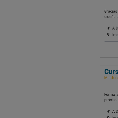
Gracias
diseño d
A Di
Imp
Curs
Masterd
Fórmate
práctica
A Di
Imp