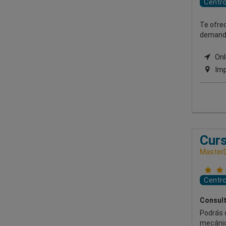
Centr
Te ofre
demandas
Onli
Imp
Curs
Master
Centr
Consult
Podrás 
mecánic