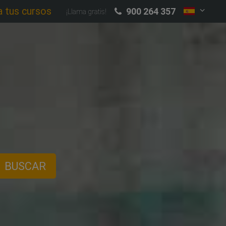
a tus cursos
900 264 357
¡Llama gratis!
BUSCAR