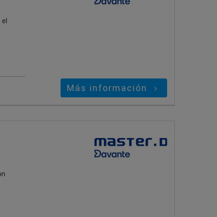
 el
Más información
on