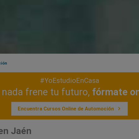
ión
#YoEstudioEnCasa
nada frene tu futuro,
fórmate on
Encuentra Cursos Online de Automoción
en Jaén