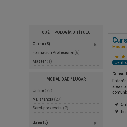
QUÉ TIPOLOGÍA O TÍTULO
Curs
Curso
(8)
MasterD
Formación Profesional
(6)
Master
(1)
Centr
Consult
MODALIDAD / LUGAR
Estarás 
áreas pr
Online
(73)
comunic
A Distancia
(27)
Onli
Semi-presencial
(7)
Imp
Jaén
(8)