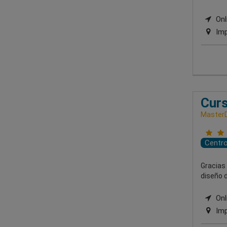
Onl
Imp
Curs
MasterD
Centr
Gracias
diseño d
Onl
Imp